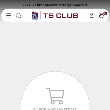
999TL ve Üzeri Siparişlerde Kargo Bedava 🚀
0