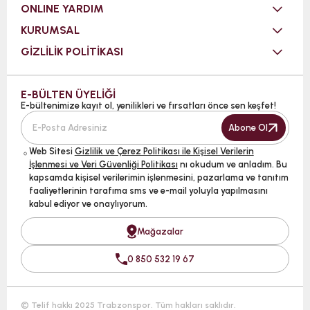
ONLINE YARDIM
KURUMSAL
GİZLİLİK POLİTİKASI
E-BÜLTEN ÜYELİĞİ
E-bültenimize kayıt ol, yenilikleri ve fırsatları önce sen keşfet!
Abone Ol
Web Sitesi
Gizlilik ve Çerez Politikası ile Kişisel Verilerin
İşlenmesi ve Veri Güvenliği Politikası
nı okudum ve anladım. Bu
kapsamda kişisel verilerimin işlenmesini, pazarlama ve tanıtım
faaliyetlerinin tarafıma sms ve e-mail yoluyla yapılmasını
kabul ediyor ve onaylıyorum.
Mağazalar
0 850 532 19 67
© Telif hakkı 2025 Trabzonspor. Tüm hakları saklıdır.