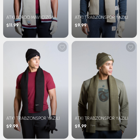
ATKI BORDO MAVİ ÇİZGİLİ
ATKI TRABZONSPOR YAZILI
$11.99
$9.99
ATKI TRABZONSPOR YAZILI
ATKI TRABZONSPOR YAZILI
$9.99
$9.99