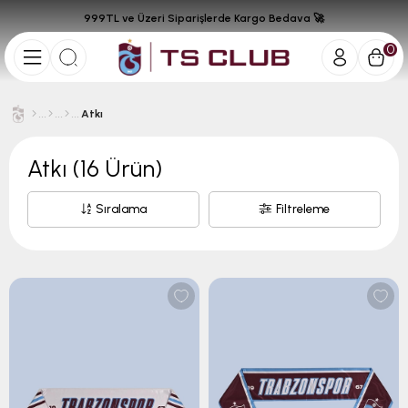
999TL ve Üzeri Siparişlerde Kargo Bedava 🚀
0
Atkı
Atkı
(16 Ürün)
Sıralama
Filtreleme