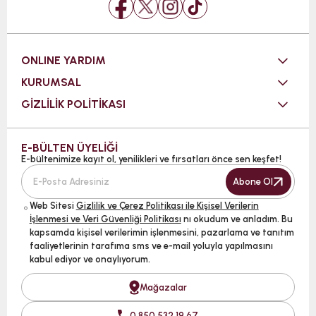
ONLINE YARDIM
KURUMSAL
GİZLİLİK POLİTİKASI
E-BÜLTEN ÜYELİĞİ
E-bültenimize kayıt ol, yenilikleri ve fırsatları önce sen keşfet!
Abone Ol
Web Sitesi
Gizlilik ve Çerez Politikası ile Kişisel Verilerin
İşlenmesi ve Veri Güvenliği Politikası
nı okudum ve anladım. Bu
kapsamda kişisel verilerimin işlenmesini, pazarlama ve tanıtım
faaliyetlerinin tarafıma sms ve e-mail yoluyla yapılmasını
kabul ediyor ve onaylıyorum.
Mağazalar
0 850 532 19 67