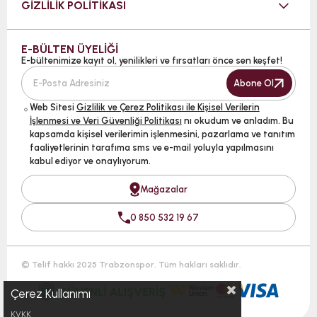
GİZLİLİK POLİTİKASI
E-BÜLTEN ÜYELİĞİ
E-bültenimize kayıt ol, yenilikleri ve fırsatları önce sen keşfet!
Abone Ol
Web Sitesi
Gizlilik ve Çerez Politikası ile Kişisel Verilerin
İşlenmesi ve Veri Güvenliği Politikası
nı okudum ve anladım. Bu
kapsamda kişisel verilerimin işlenmesini, pazarlama ve tanıtım
faaliyetlerinin tarafıma sms ve e-mail yoluyla yapılmasını
kabul ediyor ve onaylıyorum.
Mağazalar
0 850 532 19 67
© Telif hakkı 2025 Trabzonspor. Tüm hakları saklıdır.
Çerez Kullanımı
KVKK