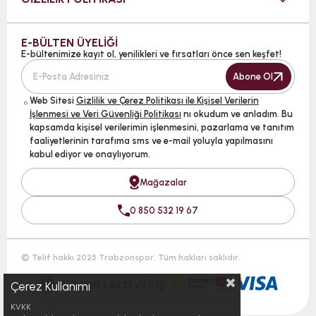
E-BÜLTEN ÜYELİĞİ
E-bültenimize kayıt ol, yenilikleri ve fırsatları önce sen keşfet!
Abone Ol
Web Sitesi
Gizlilik ve Çerez Politikası ile Kişisel Verilerin
İşlenmesi ve Veri Güvenliği Politikası
nı okudum ve anladım. Bu
kapsamda kişisel verilerimin işlenmesini, pazarlama ve tanıtım
faaliyetlerinin tarafıma sms ve e-mail yoluyla yapılmasını
kabul ediyor ve onaylıyorum.
Mağazalar
0 850 532 19 67
© Telif hakkı 2025 Trabzonspor. Tüm hakları saklıdır.
Çerez Kullanımı
KVKK