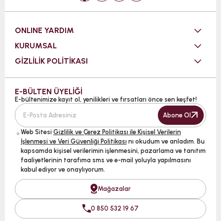
ONLINE YARDIM
KURUMSAL
GİZLİLİK POLİTİKASI
E-BÜLTEN ÜYELİĞİ
E-bültenimize kayıt ol, yenilikleri ve fırsatları önce sen keşfet!
Abone Ol
Web Sitesi
Gizlilik ve Çerez Politikası ile Kişisel Verilerin
İşlenmesi ve Veri Güvenliği Politikası
nı okudum ve anladım. Bu
kapsamda kişisel verilerimin işlenmesini, pazarlama ve tanıtım
faaliyetlerinin tarafıma sms ve e-mail yoluyla yapılmasını
kabul ediyor ve onaylıyorum.
Mağazalar
0 850 532 19 67