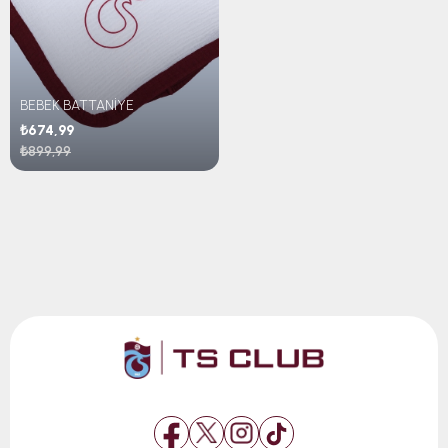
BEBEK BATTANİYE
₺674,99
₺899,99