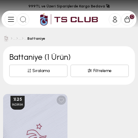
999TL ve Üzeri Siparişlerde Kargo Bedava 🚀
0
Battaniye
Battaniye
(1 Ürün)
Sıralama
Filtreleme
%25
İNDIRIM