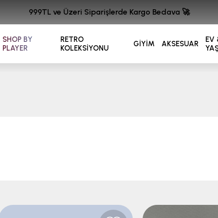
999TL ve Üzeri Siparişlerde Kargo Bedava 🚀
SHOP BY
RETRO
EV 
GİYİM
AKSESUAR
PLAYER
KOLEKSİYONU
YA