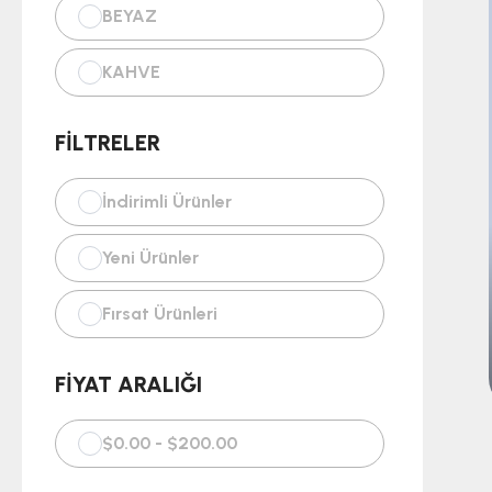
BEYAZ
Telefon Aksesuarları
KAHVE
Oto Aksesuarları
FILTRELER
Ev Tekstili
İndirimli Ürünler
Kişisel Bakım
Yeni Ürünler
Saat
Fırsat Ürünleri
FIYAT ARALIĞI
$0.00 - $200.00