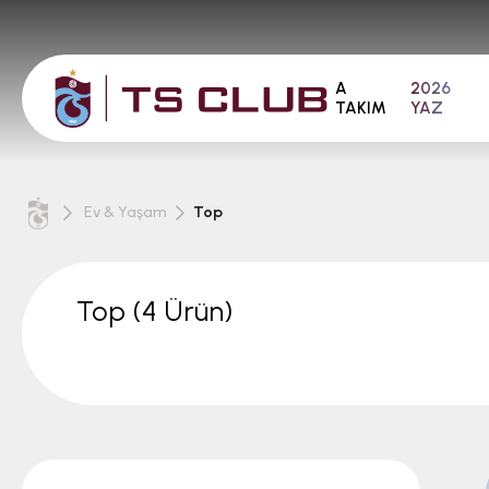
A
2026
TAKIM
YAZ
Ev & Yaşam
Top
Top
(4 Ürün)