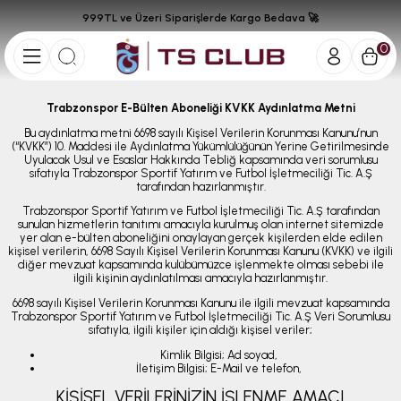
999TL ve Üzeri Siparişlerde Kargo Bedava 🚀
0
Trabzonspor E-Bülten Aboneliği KVKK Aydınlatma Metni
Bu aydınlatma metni 6698 sayılı Kişisel Verilerin Korunması Kanunu’nun
(“KVKK”) 10. Maddesi ile Aydınlatma Yükümlülüğünün Yerine Getirilmesinde
Uyulacak Usul ve Esaslar Hakkında Tebliğ kapsamında veri sorumlusu
sıfatıyla Trabzonspor Sportif Yatırım ve Futbol İşletmeciliği Tic. A.Ş
tarafından hazırlanmıştır.
Trabzonspor Sportif Yatırım ve Futbol İşletmeciliği Tic. A.Ş tarafından
sunulan hizmetlerin tanıtımı amacıyla kurulmuş olan internet sitemizde
yer alan e-bülten aboneliğini onaylayan gerçek kişilerden elde edilen
kişisel verilerin, 6698 Sayılı Kişisel Verilerin Korunması Kanunu (KVKK) ve ilgili
diğer mevzuat kapsamında kulübümüzce işlenmekte olması sebebi ile
ilgili kişinin aydınlatılması amacıyla hazırlanmıştır.
6698 sayılı Kişisel Verilerin Korunması Kanunu ile ilgili mevzuat kapsamında
Trabzonspor Sportif Yatırım ve Futbol İşletmeciliği Tic. A.Ş Veri Sorumlusu
sıfatıyla, ilgili kişiler için aldığı kişisel veriler;
Kimlik Bilgisi; Ad soyad,
İletişim Bilgisi; E-Mail ve telefon,
KİŞİSEL VERİLERİNİZİN İŞLENME AMACI