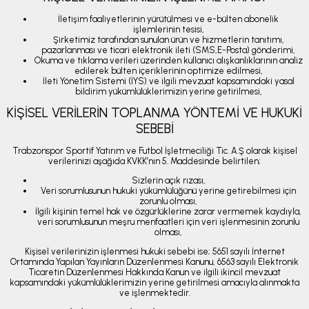
İletişim faaliyetlerinin yürütülmesi ve e-bülten abonelik
işlemlerinin tesisi,
Şirketimiz tarafından sunulan ürün ve hizmetlerin tanıtımı,
pazarlanması ve ticari elektronik ileti (SMS,E-Posta) gönderimi,
Okuma ve tıklama verileri üzerinden kullanıcı alışkanlıklarının analiz
edilerek bülten içeriklerinin optimize edilmesi,
İleti Yönetim Sistemi (İYS) ve ilgili mevzuat kapsamındaki yasal
bildirim yükümlülüklerimizin yerine getirilmesi,
KİŞİSEL VERİLERİN TOPLANMA YÖNTEMİ VE HUKUKİ
SEBEBİ
Trabzonspor Sportif Yatırım ve Futbol İşletmeciliği Tic. A.Ş olarak kişisel
verilerinizi aşağıda KVKK’nın 5. Maddesinde belirtilen;
Sizlerin açık rızası,
Veri sorumlusunun hukuki yükümlülüğünü yerine getirebilmesi için
zorunlu olması,
İlgili kişinin temel hak ve özgürlüklerine zarar vermemek kaydıyla,
veri sorumlusunun meşru menfaatleri için veri işlenmesinin zorunlu
olması,
Kişisel verilerinizin işlenmesi hukuki sebebi ise; 5651 sayılı İnternet
Ortamında Yapılan Yayınların Düzenlenmesi Kanunu, 6563 sayılı Elektronik
Ticaretin Düzenlenmesi Hakkında Kanun ve ilgili ikincil mevzuat
kapsamındaki yükümlülüklerimizin yerine getirilmesi amacıyla alınmakta
ve işlenmektedir.