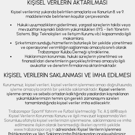
KİŞİSEL VERİLERİN AKTARILMASI
Kişisel verileriniz yukarıda belirtilen amaçlarla ve Kanun’un 8. ve 9.
maddelerinde belirlenen koşullar çerçevesinde:
Hukuki uyuşmazlıkların giderilmesi, yargısal süreçlerin takibi veya
mevzuattan kaynaklı bildirim yükümlülükleri (İYS - İleti Yönetim
Sistemi, Bilgi Teknolojileri ve İletişim Kurumu vb.) kapsamında ilgili
makamlara,
Şirketimizin sunduğu hizmetlerin bütünleşik bir şekilde yönetilmesi
ve operasyonel verimliliğin sağlanması amacıyla sınırlı olarak
Trabzonspor Kulübü Derneği iştiraklerine,
Haklarımızın korunması, hukuki süreçlerin yönetilmesi ve
finansal/idari denetimlerin gerçekleştirilmesi amacıyla ilgili
avukatlar ve denetim firmalarına aktarılmaktadır.
KİŞİSEL VERİLERİN SAKLANMASI VE İMHA EDİLMESİ
Kurumumuz, kişisel verileri, kişisel verilerin işlenmesi amacı doğrultusunda,
işleme amacıyla orantılı bir şekilde saklamaktadır
. Kişisel verilerin
işlenme amacı ve sebebi ortadan kalktığında yasalardan kaynaklanan
yükümlülüklerimizin temini için gerekli zamanaşımı süreleri
tamamlandığında kişisel veriler imha edilecektir.
Trabzonspor Sportif Yatırım ve Futbol İşletmeciliği Tic. A.Ş 6698 sayılı
Kişisel Verilerin Korunması Kanunu ve ilgili mevzuat kapsamında Veri
Sorumlusu sıfatıyla kişisel verilerinizin işlenmesine, saklanmasına ve imha
edilmesine ilişkin olarak benimsediği ilkeleri ayrıntılı şekilde
www.trabzonspor.org.tr
adresindeki Kişisel Verilerin İşlenmesi
Politikasından ve Veri Saklama İmha Politikasından inceleyebilirsiniz.