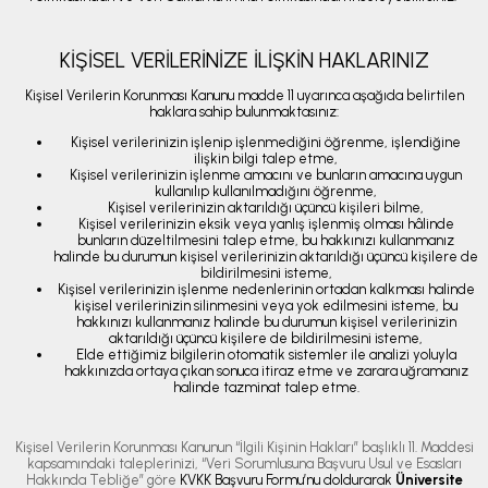
KİŞİSEL VERİLERİNİZE İLİŞKİN HAKLARINIZ
Kişisel Verilerin Korunması Kanunu madde 11 uyarınca aşağıda belirtilen
haklara sahip bulunmaktasınız:
Kişisel verilerinizin işlenip işlenmediğini öğrenme, işlendiğine
ilişkin bilgi talep etme,
Kişisel verilerinizin işlenme amacını ve bunların amacına uygun
kullanılıp kullanılmadığını öğrenme,
Kişisel verilerinizin aktarıldığı üçüncü kişileri bilme,
Kişisel verilerinizin eksik veya yanlış işlenmiş olması hâlinde
bunların düzeltilmesini talep etme, bu hakkınızı kullanmanız
halinde bu durumun kişisel verilerinizin aktarıldığı üçüncü kişilere de
bildirilmesini isteme,
Kişisel verilerinizin işlenme nedenlerinin ortadan kalkması halinde
kişisel verilerinizin silinmesini veya yok edilmesini isteme, bu
hakkınızı kullanmanız halinde bu durumun kişisel verilerinizin
aktarıldığı üçüncü kişilere de bildirilmesini isteme,
Elde ettiğimiz bilgilerin otomatik sistemler ile analizi yoluyla
hakkınızda ortaya çıkan sonuca itiraz etme ve zarara uğramanız
halinde tazminat talep etme.
Kişisel Verilerin Korunması Kanunun “İlgili Kişinin Hakları” başlıklı 11. Maddesi
kapsamındaki taleplerinizi, “Veri Sorumlusuna Başvuru Usul ve Esasları
Hakkında Tebliğe” göre
KVKK Başvuru Formu’nu doldurarak
Üniversite