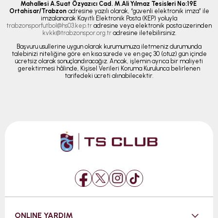
Mahallesi A.Suat Özyazıcı Cad. M.Ali Yılmaz Tesisleri No:19E
Ortahisar/Trabzon
adresine yazılı olarak, “güvenli elektronik imza” ile
imzalanarak Kayıtlı Elektronik Posta (KEP) yoluyla
trabzonsporfutbol@hs03.kep.tr
adresine veya elektronik posta üzerinden
kvkk@trabzonspor.org.tr
adresine iletebilirsiniz.
Başvuru usullerine uygun olarak kurumumuza iletmeniz durumunda
talebinizi niteliğine göre en kısa sürede ve en geç 30 (otuz) gün içinde
ücretsiz olarak sonuçlandıracağız. Ancak, işlemin ayrıca bir maliyeti
gerektirmesi hâlinde, Kişisel Verileri Koruma Kurulunca belirlenen
tarifedeki ücreti alınabilecektir.
ONLINE YARDIM