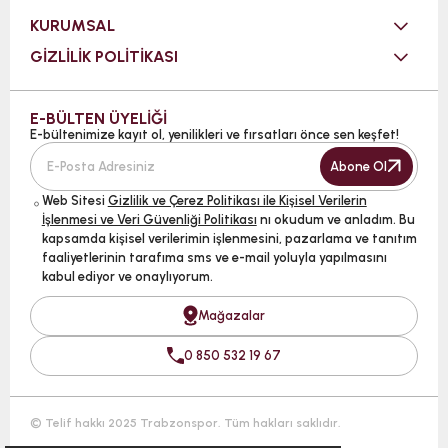
KURUMSAL
GİZLİLİK POLİTİKASI
E-BÜLTEN ÜYELİĞİ
E-bültenimize kayıt ol, yenilikleri ve fırsatları önce sen keşfet!
Abone Ol
Web Sitesi
Gizlilik ve Çerez Politikası ile Kişisel Verilerin
İşlenmesi ve Veri Güvenliği Politikası
nı okudum ve anladım. Bu
kapsamda kişisel verilerimin işlenmesini, pazarlama ve tanıtım
faaliyetlerinin tarafıma sms ve e-mail yoluyla yapılmasını
kabul ediyor ve onaylıyorum.
Mağazalar
0 850 532 19 67
© Telif hakkı 2025 Trabzonspor. Tüm hakları saklıdır.