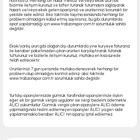
hatırlatırız. Herhangi bir hasar mevcut ve/veya eksik ürün ise
bizimle iletişim kurunuz ve lütfen tutanak tutulmasını sağlayarak
hasarlı ve/veya eksik gelen siparişinizi ve ürünlerinizi korunaklı bir
şekilde iade ediniz. Aksi taktirde taşıma esnasında herhangi bir
problem olmadığını kabul etmiş sayılırsınız, bu gibi durumlarda
ispat yapılamadığı için www.trabzonspor.com.tr sorumluluk sahibi
değildir.
Eksik/yanlış ürün gibi olağan dışı durumlarda yine kuryeye faturanız
ile beraber paketinizden çıkan ürünleri karşılaştırarak tutanak
tutturunuz ve bizlerle iletişim kurunuz, mutlaka en kısa sürede
telafi edilecektir.
Ürünlerinizi 7 gün içerisinde mutlaka deneyerek herhangi bir
problem olup olmadığını kontrol ediniz, aksi taktirde
www.trabzonspor.com.tr sorumluluk sahibi değildir.
Yurtdışı siparişlerinizde gümrük tarafından siparişlerinize ilişkin
eğer ek bir gümrük vergisi uygulanır ise vergi bedelini ödemekle
ALICI yükümlüdür. Gümrük vergisi çıkan siparişlere ALICI ödeme
yapmadığında teslim edilemeyen siparişler ALICI`ya geri iade
yapılamamakla beraber ALICI`nın siparişi iptal edilemez.