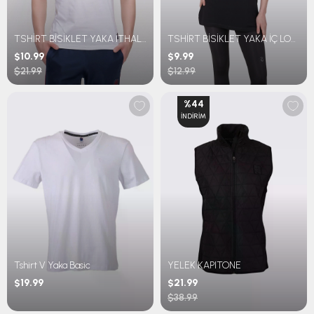
TSHİRT BİSİKLET YAKA İTHAL ENJEKSİYON BASKILI
TSHİRT BİSİKLET YAKA İÇ LOGO BASKILI OVERSİZE
$10.99
$9.99
$21.99
$12.99
%44
İNDIRIM
Tshirt V Yaka Basic
YELEK KAPITONE
$19.99
$21.99
$38.99