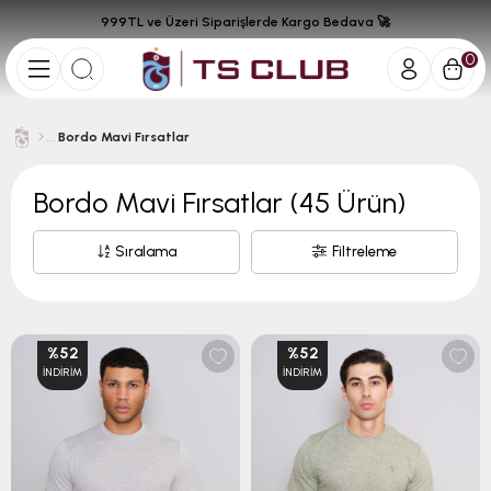
999TL ve Üzeri Siparişlerde Kargo Bedava 🚀
0
Bordo Mavi Fırsatlar
Bordo Mavi Fırsatlar
(45 Ürün)
Sıralama
Filtreleme
%52
%52
İNDIRIM
İNDIRIM