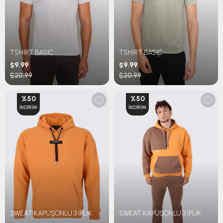
TSHİRT BASIC
TSHİRT BASIC
$9.99
$9.99
$20.99
$20.99
%50
%50
İNDIRIM
İNDIRIM
SWEAT KAPÜŞONLU 3 İPLİK
SWEAT KAPÜŞONLU 3 İPLİK