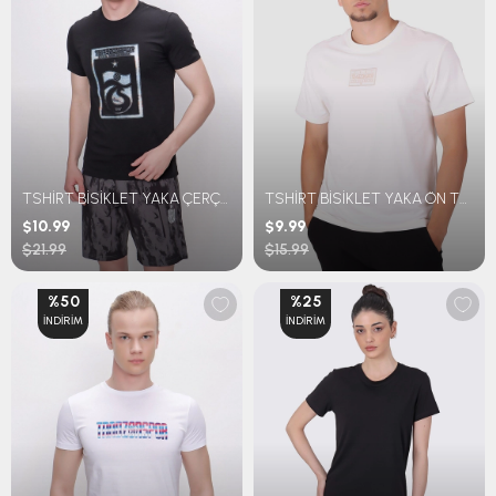
TSHİRT BİSİKLET YAKA ÇERÇEVE BASKILI
TSHİRT BİSİKLET YAKA ÖN THE CHAMPION TRABZONSPOR BASKILI
$10.99
$9.99
$21.99
$15.99
%50
%25
İNDIRIM
İNDIRIM