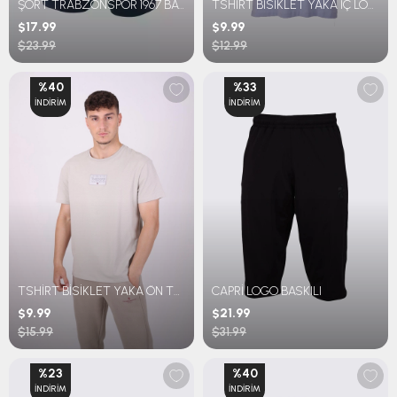
ŞORT TRABZONSPOR 1967 BASKILI
TSHİRT BİSİKLET YAKA İÇ LOGO BASKILI OVERSİZE
$17.99
$9.99
$23.99
$12.99
%40
%33
İNDIRIM
İNDIRIM
TSHİRT BİSİKLET YAKA ÖN THE CHAMPION TRABZONSPOR BASKILI
CAPRİ LOGO BASKILI
$9.99
$21.99
$15.99
$31.99
%23
%40
İNDIRIM
İNDIRIM