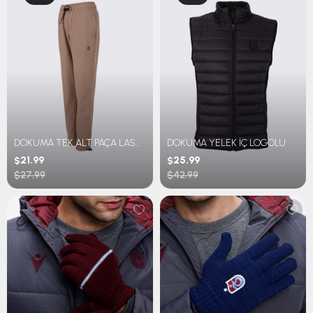
DOKUMA TEK ALT PAÇA LASTİKLİ
DOKUMA YELEK İÇ LOGOLU
$21.99
$25.99
$27.99
$42.99