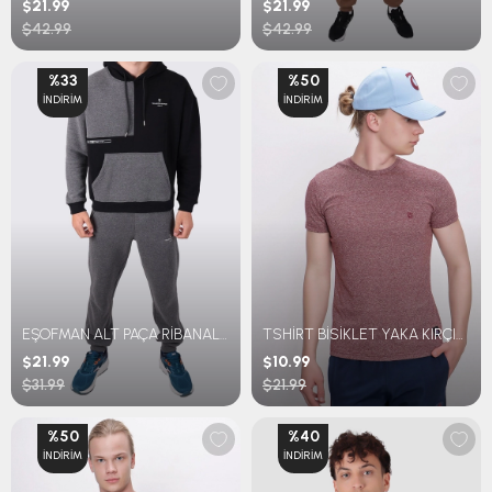
$21.99
$21.99
$42.99
$42.99
%33
%50
İNDIRIM
İNDIRIM
EŞOFMAN ALT PAÇA RİBANALI FIRÇALI 3 İPLİK
TSHİRT BİSİKLET YAKA KIRÇILLI
$21.99
$10.99
$31.99
$21.99
%50
%40
İNDIRIM
İNDIRIM