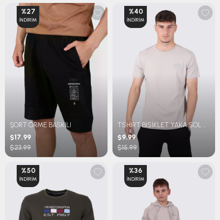
%27
%40
İNDIRIM
İNDIRIM
ŞORT ÖRME BASKILI
TSHİRT BİSİKLET YAKA SOL GÖĞÜS TRABZONSPOR BASKILI
$17.99
$9.99
$23.99
$15.99
%50
%36
İNDIRIM
İNDIRIM