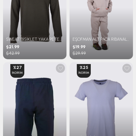
SWEAT BİSİKLET YAKA PETEK EST 1967
EŞOFMAN ALT PAÇA RİBANALI 3 İPLİK GENÇ
$21.99
$19.99
$42.99
$29.99
%27
%25
İNDIRIM
İNDIRIM