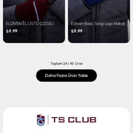
ELDİVEN EL ÜSTÜ ÇİZGİLİ
Eldiven Basic Sargı Logo Nakışlı
$5.99
$5.99
Toplam
24
/
45
Ürün
Daha Fazla Ürün Yükle