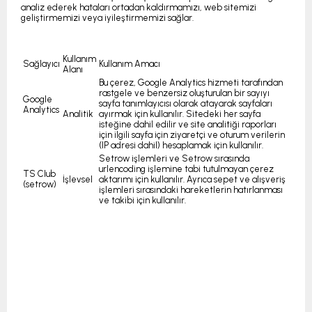
analiz ederek hataları ortadan kaldırmamızı, web sitemizi
geliştirmemizi veya iyileştirmemizi sağlar.
Kullanım
Sağlayıcı
Kullanım Amacı
Alanı
Bu çerez, Google Analytics hizmeti tarafından
rastgele ve benzersiz oluşturulan bir sayıyı
Google
sayfa tanımlayıcısı olarak atayarak sayfaları
Analytics
Analitik
ayırmak için kullanılır. Sitedeki her sayfa
isteğine dahil edilir ve site analitiği raporları
için ilgili sayfa için ziyaretçi ve oturum verilerin
(IP adresi dahil) hesaplamak için kullanılır.
Setrow işlemleri ve Setrow sırasında
urlencoding işlemine tabi tutulmayan çerez
TS Club
İşlevsel
aktarımı için kullanılır. Ayrıca sepet ve alışveriş
(setrow)
işlemleri sırasındaki hareketlerin hatırlanması
ve takibi için kullanılır.