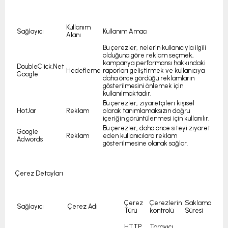
Kullanım
Sağlayıcı
Kullanım Amacı
Alanı
Bu çerezler, nelerin kullanıcıyla ilgili
olduğuna göre reklam seçmek,
kampanya performansı hakkındaki
DoubleClick.Net
Hedefleme
raporları geliştirmek ve kullanıcıya
Google
daha önce gördüğü reklamların
gösterilmesini önlemek için
kullanılmaktadır.
Bu çerezler, ziyaretçileri kişisel
HotJar
Reklam
olarak tanımlamaksızın doğru
içeriğin görüntülenmesi için kullanılır.
Bu çerezler, daha önce siteyi ziyaret
Google
Reklam
eden kullanıcılara reklam
Adwords
gösterilmesine olanak sağlar.
Çerez Detayları
Çerez
Çerezlerin
Saklama
Sağlayıcı
Çerez Adı
Türü
kontrolü
Süresi
Tarayıcı
HTTP,