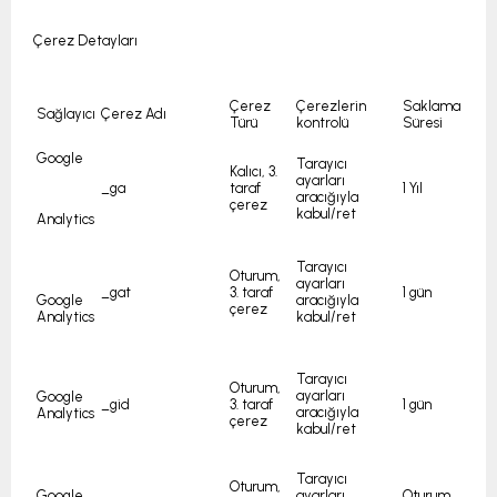
Çerez Detayları
Çerez
Çerezlerin
Saklama
Sağlayıcı
Çerez Adı
Türü
kontrolü
Süresi
Google
Tarayıcı
Kalıcı, 3.
ayarları
_ga
taraf
1 Yıl
aracığıyla
çerez
kabul/ret
Analytics
Tarayıcı
Oturum,
ayarları
_gat
3. taraf
1 gün
Google
aracığıyla
çerez
Analytics
kabul/ret
Tarayıcı
Oturum,
ayarları
Google
_gid
3. taraf
1 gün
aracığıyla
Analytics
çerez
kabul/ret
Tarayıcı
Oturum,
Google
ayarları
Oturum