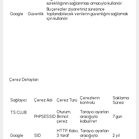
sürekliliğinin sağlanması amacıyla kullanılır.
Bu çerezler ziyaretiniz süresince
Google
Güvenlik
toplanabilecek verilerin güvenliğini sağlamak
için kullanılır
Çerez Detayları
Çerezlerin
Saklama
Sağlayıcı
Çerez Adı
Çerez Türü
kontrolü
Süresi
Oturum,
Tarayıcı ayarları
TS CLUB
PHPSESSID
Birincil
aracığıyla
7 gün
çerez
kabul/ret
HTTP, Kalıcı,
Tarayıcı ayarları
Google
SID
3. taraf
aracığıyla
2 yıl