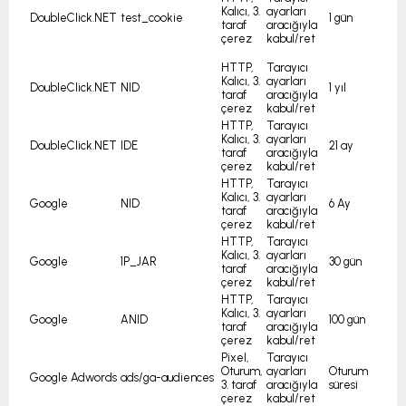
ayarları
Kalıcı, 3.
test_cookie
DoubleClick.NET
1 gün
aracığıyla
taraf
kabul/ret
çerez
HTTP,
Tarayıcı
Kalıcı, 3.
ayarları
DoubleClick.NET
NID
1 yıl
taraf
aracığıyla
çerez
kabul/ret
HTTP,
Tarayıcı
Kalıcı, 3.
ayarları
DoubleClick.NET
IDE
21 ay
taraf
aracığıyla
çerez
kabul/ret
HTTP,
Tarayıcı
Kalıcı, 3.
ayarları
Google
NID
6 Ay
taraf
aracığıyla
çerez
kabul/ret
HTTP,
Tarayıcı
Kalıcı, 3.
ayarları
Google
1P_JAR
30 gün
taraf
aracığıyla
çerez
kabul/ret
HTTP,
Tarayıcı
Kalıcı, 3.
ayarları
Google
ANID
100 gün
taraf
aracığıyla
çerez
kabul/ret
Pixel,
Tarayıcı
Oturum,
ayarları
Oturum
Google Adwords
ads/ga-audiences
3. taraf
aracığıyla
süresi
çerez
kabul/ret