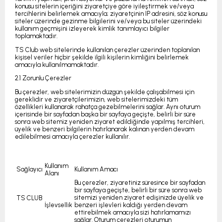
konusu sitelerin içeriğini ziyaretçiye göre iyileştirmek ve/veya
tercihlerini belirlemek amacıyla; ziyaretçinin IP adresini, söz konusu
siteler üzerinde gezinme bilgilerini ve/veya bu siteler üzerindeki
kullanım geçmişini izleyerek kimlik tanımlayıcı bilgiler
toplamaktadır.
TS Club web sitelerinde kullanılan çerezler üzerinden toplanılan
kişisel veriler hiçbir şekilde ilgili kişilerin kimliğini belirlemek
amacıyla kullanılmamaktadır.
2.1 Zorunlu Çerezler
Bu çerezler, web sitelerimizin düzgün şekilde çalışabilmesi için
gereklidir ve ziyaretçilerimizin, web sitelerimizdeki tüm
özellikleri kullanarak rahatça gezebilmelerini sağlar. Aynı oturum
içerisinde bir sayfadan başka bir sayfaya geçişte, belirli bir süre
sonra web sitemiz yeniden ziyaret edildiğinde yapılmış tercihleri,
üyelik ve benzeri bilgilerin hatırlanarak kalınan yerden devam
edilebilmesi amacıyla çerezler kullanılır.
Kullanım
Sağlayıcı
Kullanım Amacı
Alanı
Bu çerezler, ziyaretiniz süresince bir sayfadan
bir sayfaya geçişte, belirli bir süre sonra web
sitemizi yeniden ziyaret edişinizde üyelik ve
TS CLUB
İşlevsellik
benzeri işlevleri kaldığı yerden devam
ettirebilmek amacıyla sizi hatırlamamızı
sağlar. Oturum çerezleri oturumun