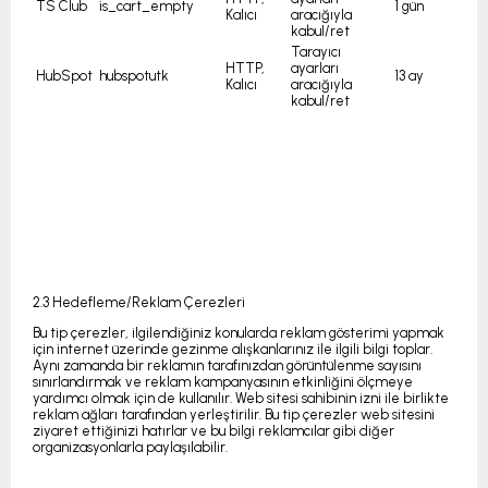
TS Club
is_cart_empty
1 gün
Kalıcı
aracığıyla
kabul/ret
Tarayıcı
HTTP,
ayarları
HubSpot
hubspotutk
13 ay
Kalıcı
aracığıyla
kabul/ret
2.3 Hedefleme/Reklam Çerezleri
Bu tip çerezler, ilgilendiğiniz konularda reklam gösterimi yapmak
için internet üzerinde gezinme alışkanlarınız ile ilgili bilgi toplar.
Aynı zamanda bir reklamın tarafınızdan görüntülenme sayısını
sınırlandırmak ve reklam kampanyasının etkinliğini ölçmeye
yardımcı olmak için de kullanılır. Web sitesi sahibinin izni ile birlikte
reklam ağları tarafından yerleştirilir. Bu tip çerezler web sitesini
ziyaret ettiğinizi hatırlar ve bu bilgi reklamcılar gibi diğer
organizasyonlarla paylaşılabilir.