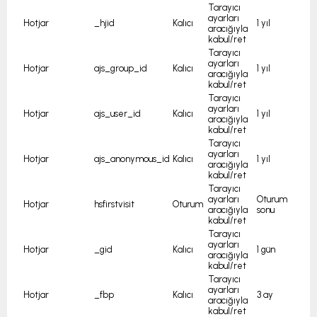
Tarayıcı
ayarları
Hotjar
_hjid
Kalıcı
1 yıl
aracığıyla
kabul/ret
Tarayıcı
ayarları
Hotjar
ajs_group_id
Kalıcı
1 yıl
aracığıyla
kabul/ret
Tarayıcı
ayarları
Hotjar
ajs_user_id
Kalıcı
1 yıl
aracığıyla
kabul/ret
Tarayıcı
ayarları
Hotjar
ajs_anonymous_id
Kalıcı
1 yıl
aracığıyla
kabul/ret
Tarayıcı
ayarları
Oturum
Hotjar
hsfirstvisit
Oturum
aracığıyla
sonu
kabul/ret
Tarayıcı
ayarları
Hotjar
_gid
Kalıcı
1 gün
aracığıyla
kabul/ret
Tarayıcı
ayarları
3 ay
Hotjar
_fbp
Kalıcı
aracığıyla
kabul/ret