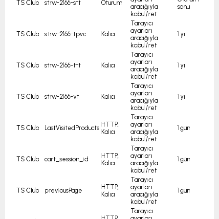
TS Club
strw-2166-stt
Oturum
aracığıyla
sonu
kabul/ret
Tarayıcı
ayarları
TS Club
strw-2166-tpvc
Kalıcı
1 yıl
aracığıyla
kabul/ret
Tarayıcı
ayarları
TS Club
strw-2166-ttt
Kalıcı
1 yıl
aracığıyla
kabul/ret
Tarayıcı
ayarları
TS Club
strw-2166-vt
Kalıcı
1 yıl
aracığıyla
kabul/ret
Tarayıcı
HTTP,
ayarları
TS Club
LastVisitedProducts
1 gün
Kalıcı
aracığıyla
kabul/ret
Tarayıcı
HTTP,
ayarları
TS Club
cart_session_id
1 gün
Kalıcı
aracığıyla
kabul/ret
Tarayıcı
HTTP,
ayarları
TS Club
previousPage
1 gün
Kalıcı
aracığıyla
kabul/ret
Tarayıcı
HTTP,
ayarları