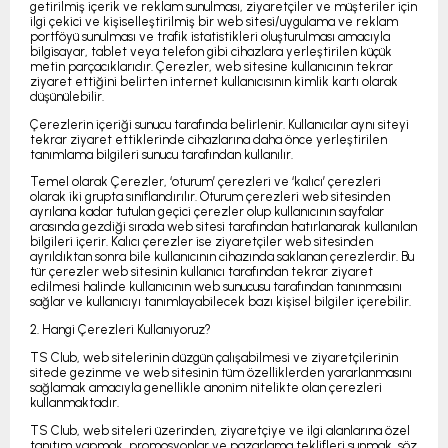
getirilmiş içerik ve reklam sunulması, ziyaretçiler ve müşteriler için
ilgi çekici ve kişiselleştirilmiş bir web sitesi/uygulama ve reklam
portföyü sunulması ve trafik istatistikleri oluşturulması amacıyla
bilgisayar, tablet veya telefon gibi cihazlara yerleştirilen küçük
metin parçacıklarıdır. Çerezler, web sitesine kullanıcının tekrar
ziyaret ettiğini belirten internet kullanıcısının kimlik kartı olarak
düşünülebilir.
Çerezlerin içeriği sunucu tarafında belirlenir. Kullanıcılar aynı siteyi
tekrar ziyaret ettiklerinde cihazlarına daha önce yerleştirilen
tanımlama bilgileri sunucu tarafından kullanılır.
Temel olarak Çerezler, ‘oturum’ çerezleri ve ‘kalıcı’ çerezleri
olarak iki grupta sınıflandırılır. Oturum çerezleri web sitesinden
ayrılana kadar tutulan geçici çerezler olup kullanıcının sayfalar
arasında gezdiği sırada web sitesi tarafından hatırlanarak kullanılan
bilgileri içerir. Kalıcı çerezler ise ziyaretçiler web sitesinden
ayrıldıktan sonra bile kullanıcının cihazında saklanan çerezlerdir. Bu
tür çerezler web sitesinin kullanıcı tarafından tekrar ziyaret
edilmesi halinde kullanıcının web sunucusu tarafından tanınmasını
sağlar ve kullanıcıyı tanımlayabilecek bazı kişisel bilgiler içerebilir.
2. Hangi Çerezleri Kullanıyoruz?
TS Club, web sitelerinin düzgün çalışabilmesi ve ziyaretçilerinin
sitede gezinme ve web sitesinin tüm özelliklerden yararlanmasını
sağlamak amacıyla genellikle anonim nitelikte olan çerezleri
kullanmaktadır.
TS Club, web siteleri üzerinden, ziyaretçiye ve ilgi alanlarına özel
tanıtım yapmak, promosyonlar ve pazarlama teklifleri sunmak, söz