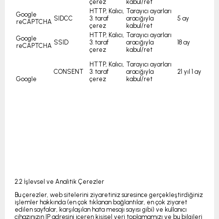
çerez
kabul/ret
HTTP, Kalıcı,
Tarayıcı ayarları
Google
SIDCC
3. taraf
aracığıyla
5 ay
reCAPTCHA
çerez
kabul/ret
HTTP, Kalıcı,
Tarayıcı ayarları
Google
SSID
3. taraf
aracığıyla
18 ay
reCAPTCHA
çerez
kabul/ret
HTTP, Kalıcı,
Tarayıcı ayarları
CONSENT
3. taraf
aracığıyla
21 yıl 1 ay
Google
çerez
kabul/ret
2.2 İşlevsel ve Analitik Çerezler
Bu çerezler, web sitelerini ziyaretiniz süresince gerçekleştirdiğiniz
işlemler hakkında (en çok tıklanan bağlantılar, en çok ziyaret
edilen sayfalar, karşılaşılan hata mesajı sayısı gibi) ve kullanıcı
cihazınızın IP adresini içeren kişisel veri toplamamızı ve bu bilgileri