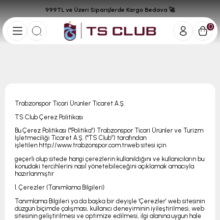
999TL ve Üzeri Siparişlerde Kargo Bedava 🚀
0
Trabzonspor Ticari Ürünler Ticaret A.Ş.
TS Club Çerez Politikası
Bu Çerez Politikası ("Politika”) Trabzonspor Ticari Ürünler ve Turizm
İşletmeciliği Ticaret A.Ş. ("TS Club”) tarafından
işletilen http://www.trabzonspor.com.trweb sitesi için
geçerli olup sitede hangi çerezlerin kullanıldığını ve kullanıcıların bu
konudaki tercihlerini nasıl yönetebileceğini açıklamak amacıyla
hazırlanmıştır
1. Çerezler (Tanımlama Bilgileri)
Tanımlama Bilgileri ya da başka bir deyişle ‘Çerezler’ web sitesinin
düzgün biçimde çalışması, kullanıcı deneyiminin iyileştirilmesi, web
sitesinin geliştirilmesi ve optimize edilmesi, ilgi alanına uygun hale