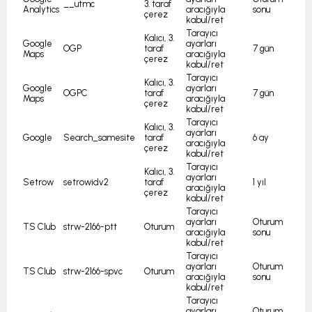
__utmc
3. taraf
Analytics
aracığıyla
sonu
çerez
kabul/ret
Tarayıcı
Kalıcı, 3.
Google
ayarları
OGP
taraf
7 gün
Maps
aracığıyla
çerez
kabul/ret
Tarayıcı
Kalıcı, 3.
Google
ayarları
OGPC
taraf
7 gün
Maps
aracığıyla
çerez
kabul/ret
Tarayıcı
Kalıcı, 3.
ayarları
Google
Search_samesite
taraf
6 ay
aracığıyla
çerez
kabul/ret
Tarayıcı
Kalıcı, 3.
ayarları
Setrow
setrowidv2
taraf
1 yıl
aracığıyla
çerez
kabul/ret
Tarayıcı
ayarları
Oturum
TS Club
strw-2166-ptt
Oturum
aracığıyla
sonu
kabul/ret
Tarayıcı
ayarları
Oturum
TS Club
strw-2166-spvc
Oturum
aracığıyla
sonu
kabul/ret
Tarayıcı
ayarları
Oturum