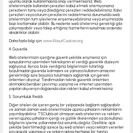
uyumlu olarak kullanılmasına onay vermektesiniz. Web
sitelerimizde kullanılan çerezleri kabul etmek istemiyorsanız
çerezlerin tümü veya dilediğiniz çerezleri reddedebilirsiniz. Kalıcı
çerezleri veya oturum çerezlerini reddetmeniz durumunda web
sitelerimizin tüm işlevlerine erişemeyebilirsiniz veya erişiminizde
bazı kısıtlamalar olabilir. Bu nedenle web sitelerimiz gerektiği gibi
çalışmayabilir veya talep ettiğiniz hizmetlerin sunulması sırasında
aksaklıklar olabilir.
Daha fazla bilgi için:
www.AboutCookies.org
.
4. Güvenlik
Web sitelerimizin içeriğine güvenli şekilde erişmeniz için
sunucularımız üzerinden teknolojinin el verdiği güvenlik düzeyini
sağlıyoruz. Ayrıca, bize verdiğiniz bilgilerinizin tutarlılığı
bozulmadan güvende kalmasını ve yalnızca kullanım amacının
gerektirdiği süre boyunca tutulmasını sağlamak için gerekli
önlemleri alıyoruz. Tarafımızdan teknik güvenlik önlemleri
alınmakla beraber çevrimiçi yazışma ve internet üzerinden
yapılan alışverişin doğasında olan riskleri kabul etmektesiniz.
5. Sorumluluk Reddi
Diğer siteleri de içeren geniş bir yelpazede bağlantı sağlayabilir
ve zaman zaman web sitelerimizde üçüncü şahısların reklamlarını
yayımlayabiliriz. TSClub’a ait olmayan web sitelerinin ve reklam
veren üçüncü şahısların içeriği ve gizlilik ilkelerinden ya da kullanıcı
bilgilerini işleme yollarından biz sorumlu değiliz. Özellikle, açık
şekilde belirtilmediği sürece bu web siteleri veya reklam verenler
için aracılık yapmayız ve onların adına herhangi bir tanıtıcı