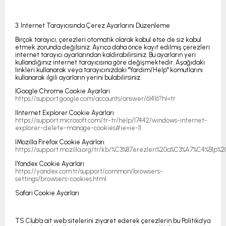
3. Internet Tarayıcısında Çerez Ayarlarını Düzenleme
Birçok tarayıcı, çerezleri otomatik olarak kabul etse de siz kabul
etmek zorunda değilsiniz. Ayrıca daha önce kayıt edilmiş çerezleri
internet tarayıcı ayarlarından kaldırabilirsiniz. Bu ayarların yeri
kullandığınız internet tarayıcısına göre değişmektedir. Aşağıdaki
linkleri kullanarak veya tarayıcınızdaki "Yardım/Help" komutlarını
kullanarak ilgili ayarların yerini bulabilirsiniz.
lGoogle Chrome Cookie Ayarları
https://support.google.com/accounts/answer/61416?hl=tr
lInternet Explorer Cookie Ayarları
https://support.microsoft.com/tr-tr/help/17442/windows-internet-
explorer-delete-manage-cookies#ie=ie-11
lMozilla Firefox Cookie
Ayarları
https://support.mozilla.org/tr/kb/%C3%87erezleri%20a%C3%A7%C4%B1p%
lYandex Cookie Ayarları
https://yandex.com.tr/support/common/browsers-
settings/browsers-cookies.html
Safari Cookie Ayarları
TS Club’a ait web sitelerini ziyaret ederek çerezlerin bu Politika’ya