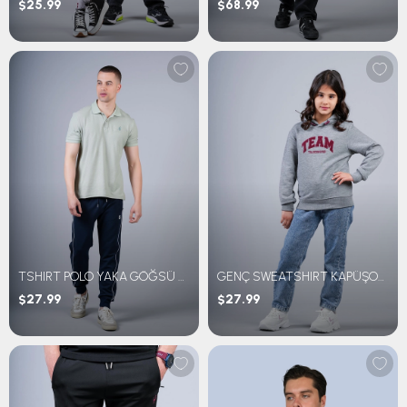
$25.99
$68.99
TSHIRT POLO YAKA GÖĞSÜ NAKIŞLI
GENÇ SWEATSHIRT KAPÜŞONLU TEAM NAKIŞLI
$27.99
$27.99