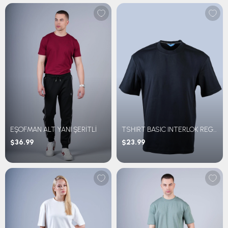
EŞOFMAN ALT YANI ŞERİTLİ
TSHIRT BASIC INTERLOK REGULAR FİT
$36.99
$23.99