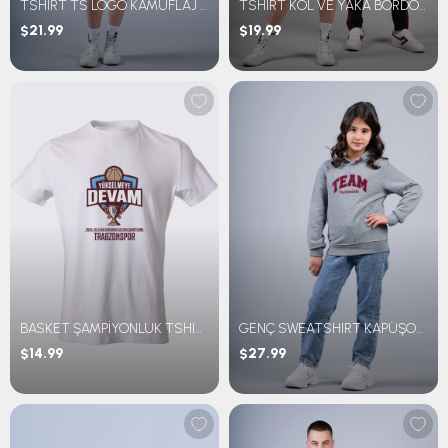
TSHIRT TS LOGO KAMUFLAJ DESEN
TSHIRT KOL VE YAKA BORDO MAVİ RİBANALI
$21.99
$19.99
BASKET ŞAMPİYONLUK TSHIRT
GENÇ SWEATSHIRT KAPÜŞONLU TEAM NAKIŞLI
$14.99
$27.99