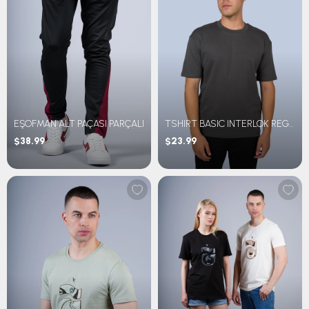
EŞOFMAN ALT PAÇASI PARÇALI
TSHIRT BASIC INTERLOK REGULAR FİT
$38.99
$23.99