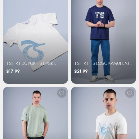
TSHIRT BÜYÜK TS BASKILI
TSHIRT TS LOGO KAMUFLAJ DESEN
$17.99
$21.99