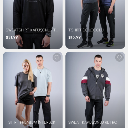
SWEATSHIRT KAPÜŞONLU TEAM NAKIŞLI
TSHIRT ÜÇ LOGOLU
$31.99
$15.99
TSHIRT PREMIUM İNTERLOK
SWEAT KAPÜŞONLU RETRO