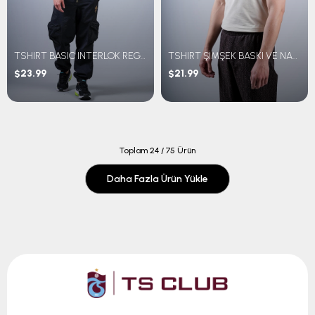
TSHIRT BASIC INTERLOK REGULAR FİT
TSHIRT ŞİMŞEK BASKI VE NAKIŞLI
$23.99
$21.99
Toplam
24
/
75
Ürün
Daha Fazla Ürün Yükle