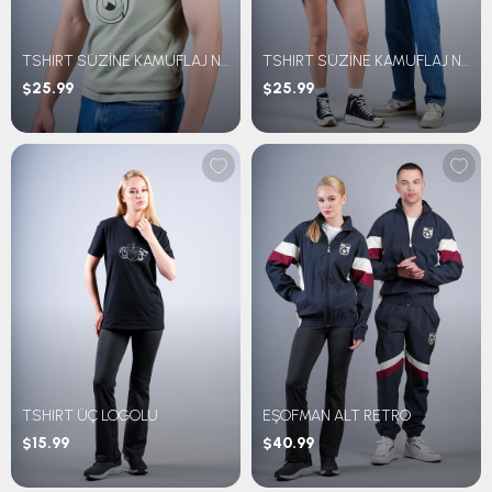
TSHIRT SÜZİNE KAMUFLAJ NAKIŞLI
TSHIRT SÜZİNE KAMUFLAJ NAKIŞLI
$25.99
$25.99
TSHIRT ÜÇ LOGOLU
EŞOFMAN ALT RETRO
$15.99
$40.99