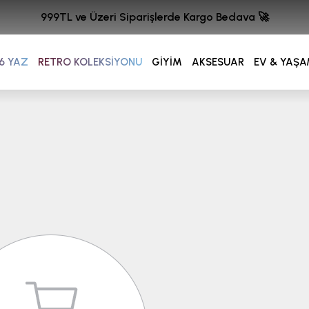
999TL ve Üzeri Siparişlerde Kargo Bedava 🚀
6 YAZ
RETRO KOLEKSİYONU
GİYİM
AKSESUAR
EV & YAŞ