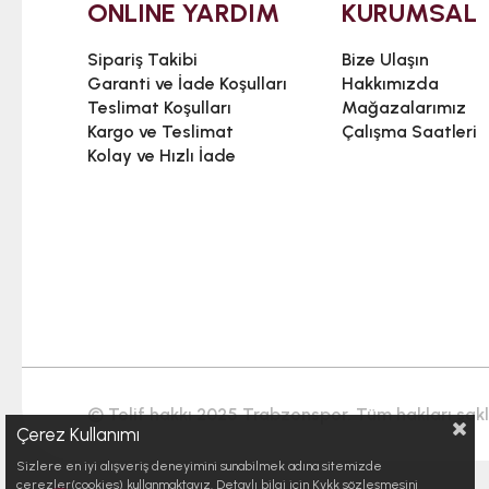
ONLINE YARDIM
KURUMSAL
Sipariş Takibi
Bize Ulaşın
Garanti ve İade Koşulları
Hakkımızda
Teslimat Koşulları
Mağazalarımız
Kargo ve Teslimat
Çalışma Saatleri
Kolay ve Hızlı İade
© Telif hakkı 2025 Trabzonspor. Tüm hakları saklı
Çerez Kullanımı
Sizlere en iyi alışveriş deneyimini sunabilmek adına sitemizde
çerezler(cookies) kullanmaktayız. Detaylı bilgi için Kvkk sözleşmesini