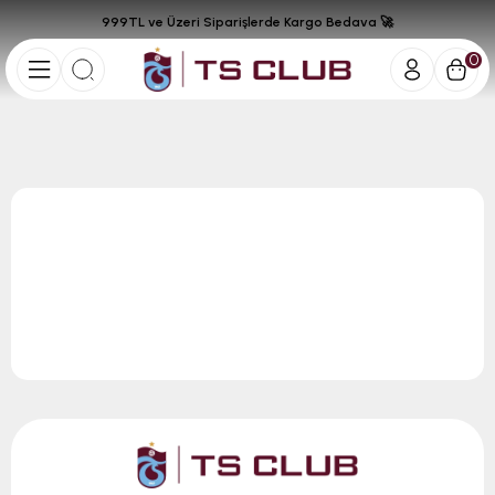
999TL ve Üzeri Siparişlerde Kargo Bedava 🚀
0