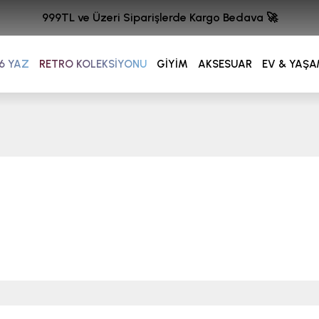
999TL ve Üzeri Siparişlerde Kargo Bedava 🚀
6 YAZ
RETRO KOLEKSİYONU
GİYİM
AKSESUAR
EV & YAŞ