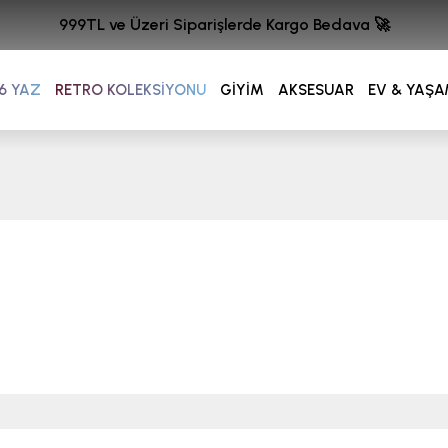
999TL ve Üzeri Siparişlerde Kargo Bedava 🚀
6 YAZ
RETRO KOLEKSİYONU
GİYİM
AKSESUAR
EV & YAŞ