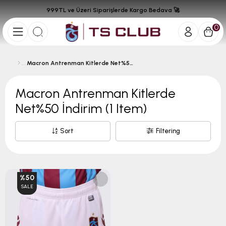
999TL ve Üzeri Siparişlerde Kargo Bedava 🚀
0
Macron Antrenman Kitlerde Net%50 İndirim
Macron Antrenman Kitlerde
Net%50 İndirim
(1 Item)
Sort
Filtering
%50
SALE