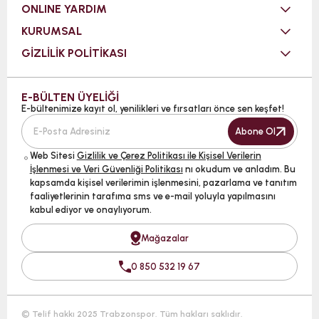
ONLINE YARDIM
KURUMSAL
GİZLİLİK POLİTİKASI
E-BÜLTEN ÜYELİĞİ
E-bültenimize kayıt ol, yenilikleri ve fırsatları önce sen keşfet!
Abone Ol
Web Sitesi
Gizlilik ve Çerez Politikası ile Kişisel Verilerin
İşlenmesi ve Veri Güvenliği Politikası
nı okudum ve anladım. Bu
kapsamda kişisel verilerimin işlenmesini, pazarlama ve tanıtım
faaliyetlerinin tarafıma sms ve e-mail yoluyla yapılmasını
kabul ediyor ve onaylıyorum.
Mağazalar
0 850 532 19 67
© Telif hakkı 2025 Trabzonspor. Tüm hakları saklıdır.