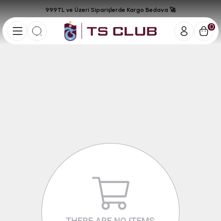
999TL ve Üzeri Siparişlerde Kargo Bedava 🚀
0