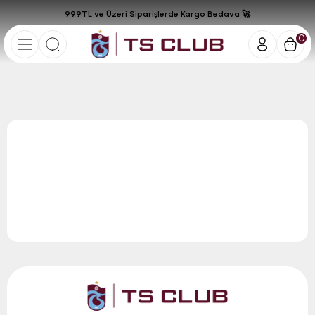
999TL ve Üzeri Siparişlerde Kargo Bedava 🚀
0