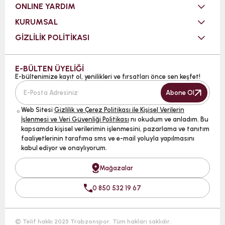
ONLINE YARDIM
KURUMSAL
GİZLİLİK POLİTİKASI
E-BÜLTEN ÜYELİĞİ
E-bültenimize kayıt ol, yenilikleri ve fırsatları önce sen keşfet!
Abone Ol
Web Sitesi
Gizlilik ve Çerez Politikası ile Kişisel Verilerin
İşlenmesi ve Veri Güvenliği Politikası
nı okudum ve anladım. Bu
kapsamda kişisel verilerimin işlenmesini, pazarlama ve tanıtım
faaliyetlerinin tarafıma sms ve e-mail yoluyla yapılmasını
kabul ediyor ve onaylıyorum.
Mağazalar
0 850 532 19 67
© Telif hakkı 2025 Trabzonspor. Tüm hakları saklıdır.