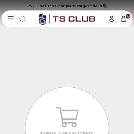
999TL ve Üzeri Siparişlerde Kargo Bedava 🚀
0