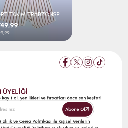
ŞORT TAKIM TRABZONSPOR LOGOLU
49,99
₺2.299,99
9,99
 ÜYELİĞİ
kayıt ol, yenilikleri ve fırsatları önce sen keşfet!
Abone Ol
izlilik ve Çerez Politikası ile Kişisel Verilerin