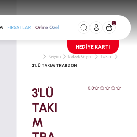
0
AM
FIRSATLAR
Online Özel
HEDİYE KARTI
Giyim
Bebek Giyim
Takım
3'LÜ TAKIM TRABZON
3'LÜ
0.0
TAKI
M