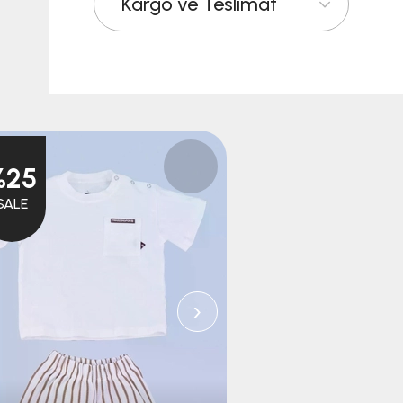
Kargo ve Teslimat
Free Shipping
%25
SALE
›