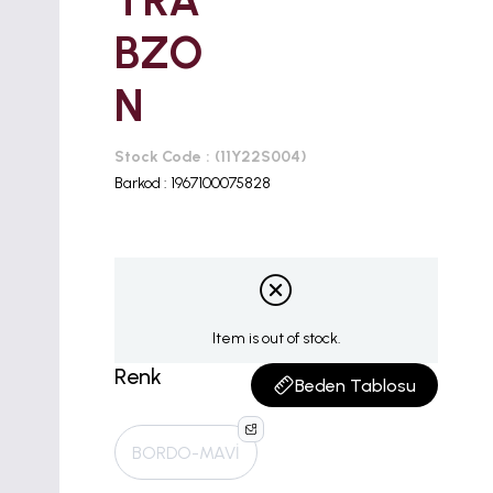
TRA
BZO
N
Stock Code
(11Y22S004)
Barkod
:
1967100075828
Item is out of stock.
Renk
Beden Tablosu
BORDO-MAVİ