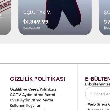
ÜÇLÜ TAKIM
ÇOCUK İKİLİ TAKIM TRABZONSPOR BASKILI
₺1.349,99
₺7
₺1.799,99
₺99
GİZLİLİK POLİTİKASI
E-BÜLTEN
E-bültenimize 
Gizlilik ve Çerez Politikası
CCTV Aydınlatma Metni
KVKK Aydınlatma Metni
Web Sitesi
G
Kullanım Koşulları