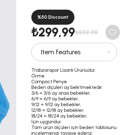
%
50
Discount
₺299,99
₺599,99
Item features
Trabzonspor Lisanlı Ürünüdür.
Örme
Compact Penye
Beden ölçüleri ay belirtmektedir.
3/6 = 3/6 ay arası bebekler,
6/9 = 6/9 ay bebekler,
9/12 = 9/12 ay bebekler,
12/18 = 12/18 ay bebekler,
18/24 = 18/24 ay bebekler,
İçin uygundur.
Tam ürün ölçüleri için beden tablosunu
incelemenizi tavsiye ederiz.