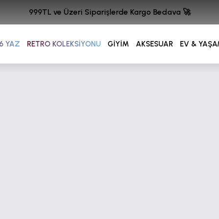
999TL ve Üzeri Siparişlerde Kargo Bedava 🚀
6 YAZ
RETRO KOLEKSİYONU
GİYİM
AKSESUAR
EV & YAŞ