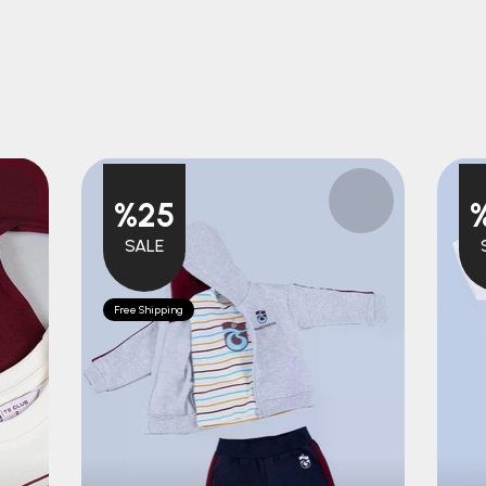
%25
SALE
Free Shipping