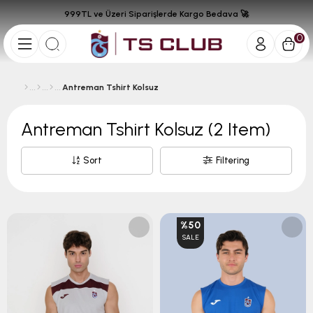
999TL ve Üzeri Siparişlerde Kargo Bedava 🚀
0
Antreman Tshirt Kolsuz
Antreman Tshirt Kolsuz
(2 Item)
Sort
Filtering
%50
SALE