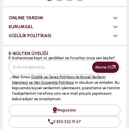
ONLINE YARDIM
KURUMSAL
GİZLİLİK POLİTİKASI
E-BÜLTEN ÜYELİĞİ
E-bültenimize kayıt ol, yenilikleri ve fırsatları önce sen keşfet!
Abone Ol
Web Sitesi
Gizlilik ve Çerez Politikası ile Kişisel Verilerin
İşlenmesi ve Veri Güvenliği Politikası
nı okudum ve anladım. Bu
kapsamda kişisel verilerimin işlenmesini, pazarlama ve tanıtım
faaliyetlerinin tarafıma sms ve e-mail yoluyla yapılmasını
kabul ediyor ve onaylıyorum.
Mağazalar
0 850 532 19 67