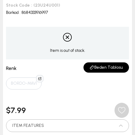
Stock Code
(23U24U001)
Barkod
:
8684333916997
Item is out of stock.
Beden Tablosu
Renk
BORDO-MAVİ
$7.99
ITEM FEATURES