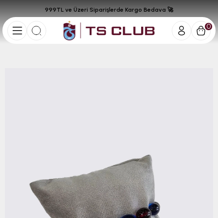
999TL ve Üzeri Siparişlerde Kargo Bedava 🚀
0