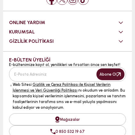
ONLINE YARDIM
KURUMSAL
GİZLİLİK POLİTİKASI
E-BÜLTEN ÜYELİĞİ
E-bültenimize kayıt ol, yenilikleri ve fırsatları önce sen keşfet!
Abone Ol
Web Sitesi
Gizlilik ve Çerez Politikası ile Kişisel Verilerin
İşlenmesi ve Veri Güvenliği Politikası
nı okudum ve anladım. Bu
kapsamda kişisel verilerimin işlenmesini, pazarlama ve tanıtım
faaliyetlerinin tarafıma sms ve e-mail yoluyla yapılmasını
kabul ediyor ve onaylıyorum.
Mağazalar
0 850 532 19 67