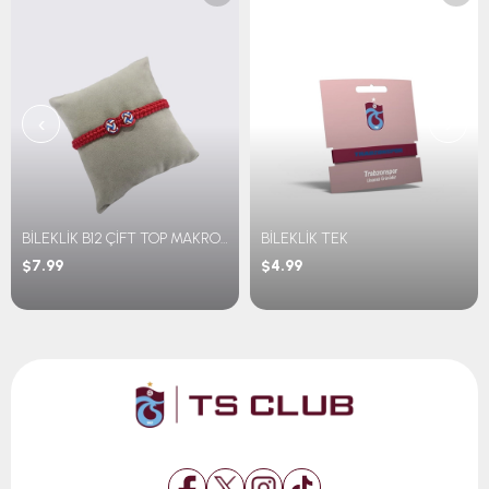
‹
›
BİLEKLİK B12 ÇİFT TOP MAKROME
BİLEKLİK TEK
$7.99
$4.99