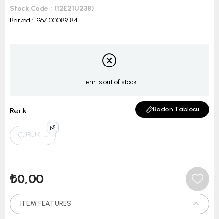
Stock Code
(12E21U238)
Barkod
:
1967100089184
Item is out of stock.
Beden Tablosu
Renk
ÇUBUKLU
₺0,00
ITEM FEATURES