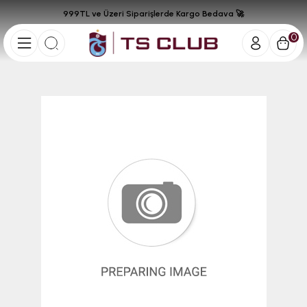
999TL ve Üzeri Siparişlerde Kargo Bedava 🚀
0