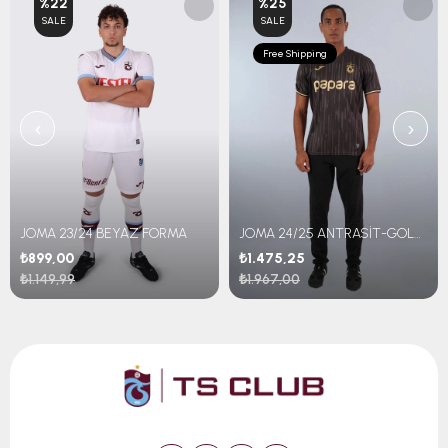
%22
%25
SALE
SALE
Free Shipping
‹
›
JOMA 23/24 BEYAZ FORMA
JOMA 24/25 ANTRASİT-GOLD FORMA
₺899,00
₺1.475,25
₺1.149,99
₺1.967,00