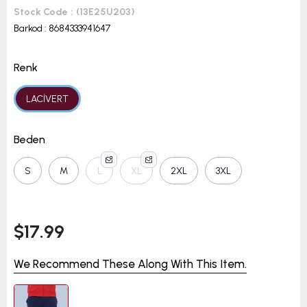
Stock Code
(13E25U203)
Barkod
:
8684333941647
Renk
LACİVERT
Beden
S
M
L
XL
2XL
3XL
$17.99
We Recommend These Along With This Item.