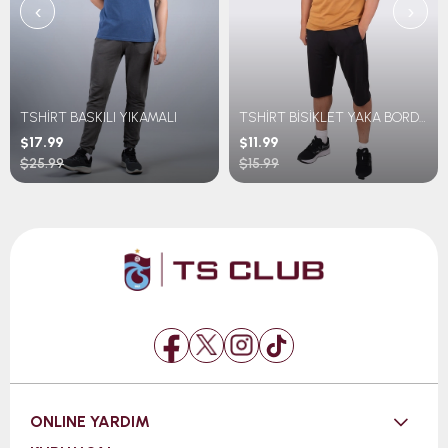
‹
›
TSHİRT BASKILI YIKAMALI
TSHİRT BİSİKLET YAKA BORDO MAVİ ŞERİTLİ TRABZONSPOR BASKILI
$17.99
$11.99
$25.99
$15.99
ONLINE YARDIM