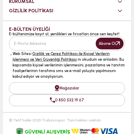
KURUMSAL
GİZLİLİK POLİTİKASI
E-BÜLTEN ÜYELİĞİ
E-bültenimize kayıt ol, yenilikleri ve fırsatları önce sen keşfet!
Abone Ol
Web Sitesi
Gizlilik ve Çerez Politikası ile Kişisel Verilerin
İşlenmesi ve Veri Güvenliği Politikası
nı okudum ve anladım. Bu
kapsamda kişisel verilerimin işlenmesini, pazarlama ve tanıtım
faaliyetlerinin tarafıma sms ve e-mail yoluyla yapılmasını
kabul ediyor ve onaylıyorum.
Mağazalar
0 850 532 19 67
© Telif hakkı 2025 Trabzonspor. Tüm hakları saklıdır.