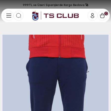
999TL ve Üzeri Siparişlerde Kargo Bedava 🚀
0