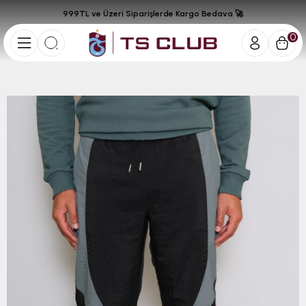
999TL ve Üzeri Siparişlerde Kargo Bedava 🚀
0