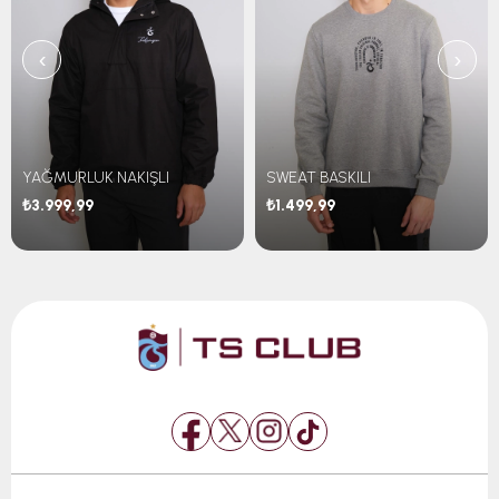
‹
›
YAĞMURLUK NAKIŞLI
SWEAT BASKILI
₺3.999,99
₺1.499,99