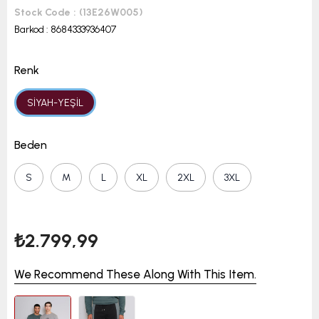
Stock Code
(13E26W005)
Barkod
:
8684333936407
Renk
SİYAH-YEŞİL
Beden
S
M
L
XL
2XL
3XL
₺2.799,99
We Recommend These Along With This Item.