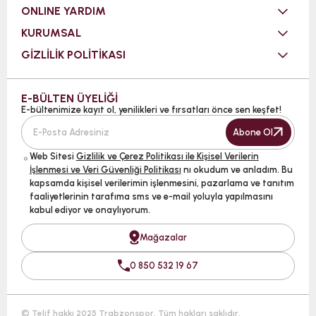
ONLINE YARDIM
KURUMSAL
GİZLİLİK POLİTİKASI
E-BÜLTEN ÜYELİĞİ
E-bültenimize kayıt ol, yenilikleri ve fırsatları önce sen keşfet!
Abone Ol
Web Sitesi
Gizlilik ve Çerez Politikası ile Kişisel Verilerin
İşlenmesi ve Veri Güvenliği Politikası
nı okudum ve anladım. Bu
kapsamda kişisel verilerimin işlenmesini, pazarlama ve tanıtım
faaliyetlerinin tarafıma sms ve e-mail yoluyla yapılmasını
kabul ediyor ve onaylıyorum.
Mağazalar
0 850 532 19 67
© Telif hakkı 2025 Trabzonspor. Tüm hakları saklıdır.