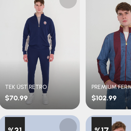
TEK ÜST RETRO
$70.99
$102.99
%31
%17