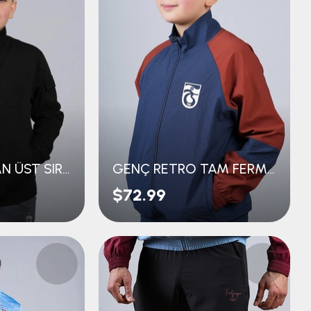
GENÇ EŞOFMAN ÜST SIRTI LOGO BASKILI
GENÇ RETRO TAM FERMUARLI ÜST
$72.99