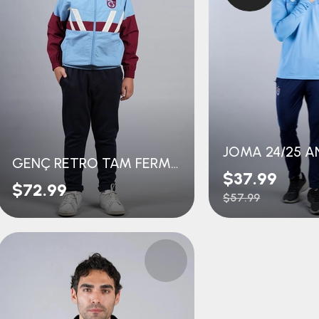
GENÇ RETRO TAM FERMUARLI ÜST
$37.99
$72.99
$57.99