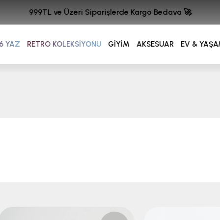
999TL ve Üzeri Siparişlerde Kargo Bedava 🚀
6 YAZ
RETRO KOLEKSİYONU
GİYİM
AKSESUAR
EV & YAŞ