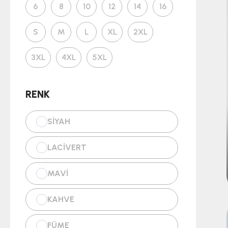
6
8
10
12
14
16
S
M
L
XL
2XL
3XL
4XL
5XL
RENK
SİYAH
LACİVERT
MAVİ
KAHVE
FÜME