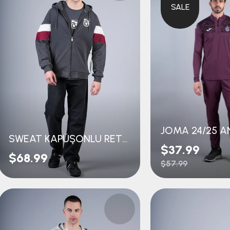
SALE
SWEAT KAPÜŞONLU RETRO
$37.99
$68.99
$57.99