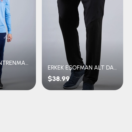
JOMA 24/25 ANTRENMAN EŞOFMAN ÜST
ERKEK EŞOFMAN ALT DALGIÇ KUMAŞ
$38.99