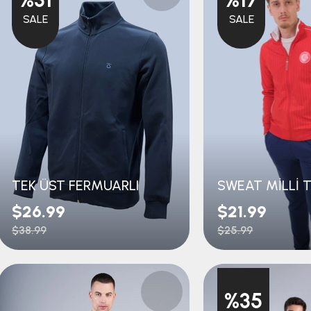
SALE
SALE
TEK ÜST FERMUARLI
SWEAT MİLLİ 
$26.99
$21.99
$38.99
$25.99
%35