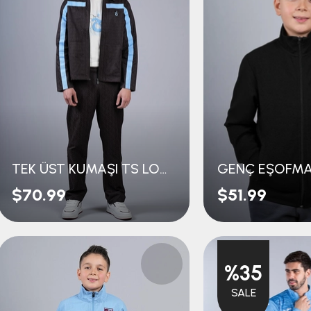
TEK ÜST KUMAŞI TS LOGOLU
$70.99
$51.99
%35
SALE