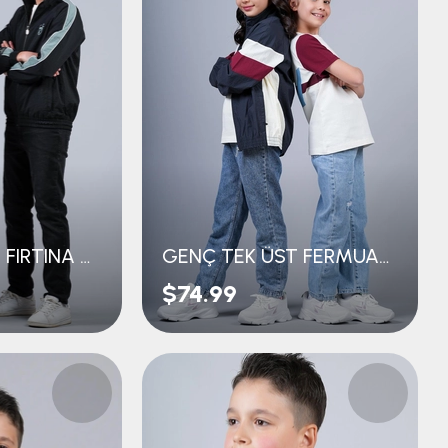
GENÇ TEK ÜST FIRTINA NAKIŞLI RETRO
GENÇ TEK ÜST FERMUARLI RETRO
$74.99