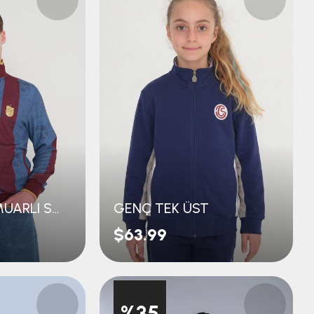
PREMİUM FERMUARLI SWEAT
GENÇ TEK ÜST
$63.99
%35