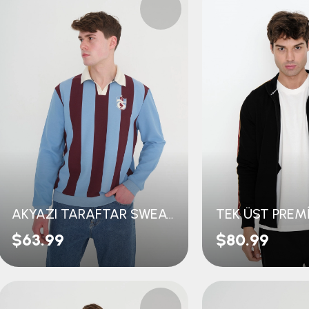
AKYAZI TARAFTAR SWEAT
TEK ÜST PREM
$63.99
$80.99