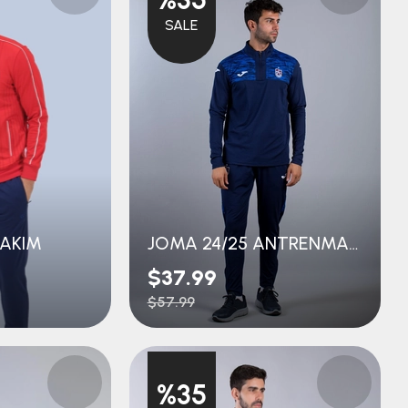
SALE
TAKIM
JOMA 24/25 ANTRENMAN EŞOFMAN ÜST
$37.99
$57.99
%35