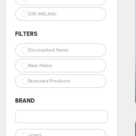
GRİ MELANJ
GRİ-ANTRASİT
FILTERS
MÜRDÜM
Discounted Items
KIRMIZI
New Items
BORDO-MAVİ
Featured Products
BRAND
JOMA