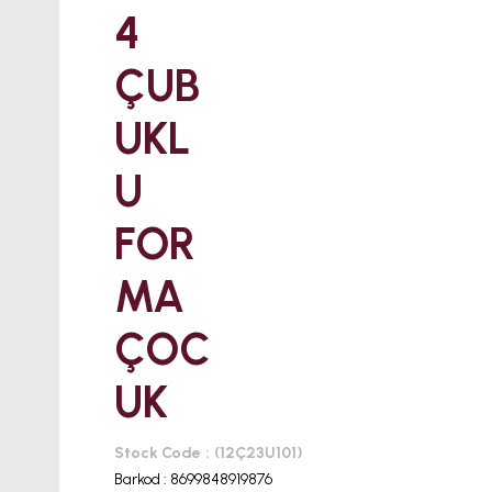
4
ÇUB
UKL
U
FOR
MA
ÇOC
UK
Stock Code
(12Ç23U101)
Barkod
:
8699848919876