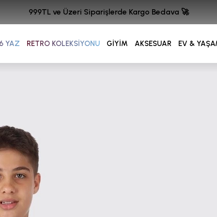
999TL ve Üzeri Siparişlerde Kargo Bedava 🚀
6 YAZ
RETRO KOLEKSİYONU
GİYİM
AKSESUAR
EV & YAŞ