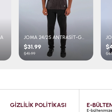
MA
JOMA 24/25 ANTRASİT-GOLD FORMA
$31.99
$
$41.99
$61
GİZLİLİK POLİTİKASI
E-BÜLTEN
E-bültenimize 