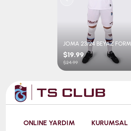
JOMA 23/24 BEYAZ FOR
$19.99
$24.99
ONLINE YARDIM
KURUMSAL