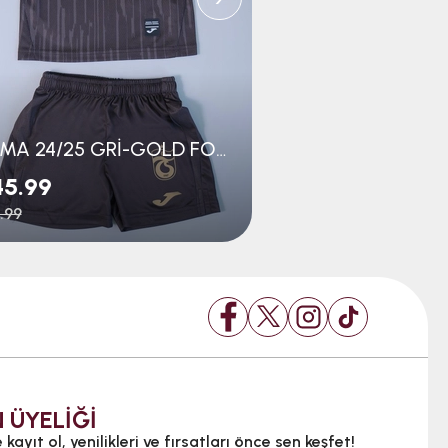
JOMA 24/25 GRİ-GOLD FORMA BEBE SET
45.99
$29.99
.99
$39.99
 ÜYELİĞİ
kayıt ol, yenilikleri ve fırsatları önce sen keşfet!