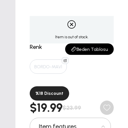
Item is out of stock.
Renk
Beden Tablosu
BORDO-MAVİ
%
18
Discount
$19.99
$23.99
Item features