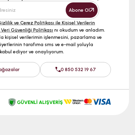
Abone Ol
izlilik ve Çerez Politikası ile Kişisel Verilerin
 Veri Güvenliği Politikası
nı okudum ve anladım.
 kişisel verilerimin işlenmesini, pazarlama ve
iyetlerinin tarafıma sms ve e-mail yoluyla
 kabul ediyor ve onaylıyorum.
ağazalar
0 850 532 19 67