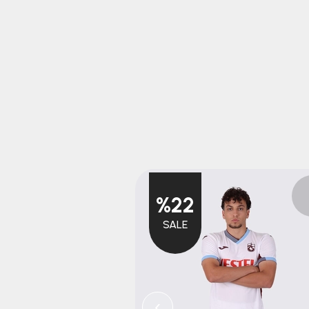
%22
SALE
‹