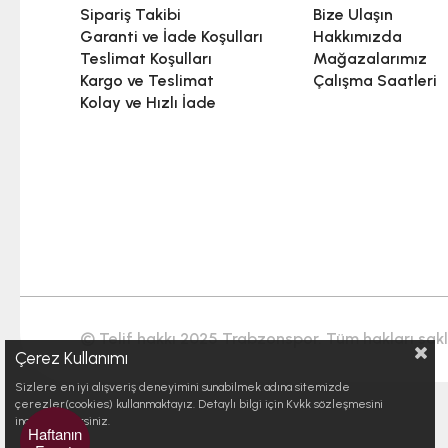
Sipariş Takibi
Bize Ulaşın
Garanti ve İade Koşulları
Hakkımızda
Teslimat Koşulları
Mağazalarımız
Kargo ve Teslimat
Çalışma Saatleri
Kolay ve Hızlı İade
© Telif hakkı 2025 Trabzonspor. Tüm hakları saklı
Çerez Kullanımı
Sizlere en iyi alışveriş deneyimini sunabilmek adına sitemizde
çerezler(cookies) kullanmaktayız. Detaylı bilgi için Kvkk sözleşmesini
inceleyebilirsiniz.
Haftanın