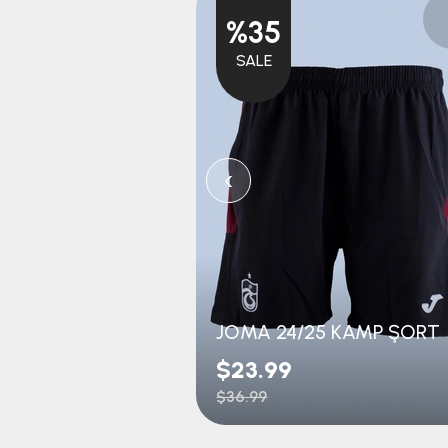
%35
SALE
‹
JOMA 24/25 KAMP ŞORT
$23.99
$36.99