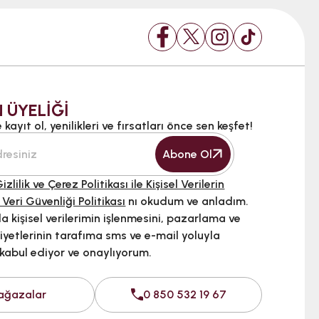
 ÜYELİĞİ
kayıt ol, yenilikleri ve fırsatları önce sen keşfet!
Abone Ol
izlilik ve Çerez Politikası ile Kişisel Verilerin
 Veri Güvenliği Politikası
nı okudum ve anladım.
 kişisel verilerimin işlenmesini, pazarlama ve
iyetlerinin tarafıma sms ve e-mail yoluyla
 kabul ediyor ve onaylıyorum.
ağazalar
0 850 532 19 67