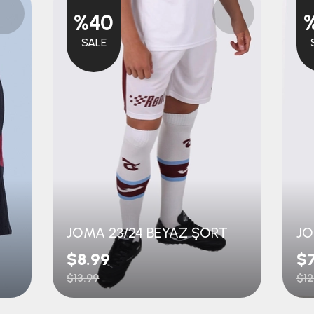
%40
SALE
JOMA 23/24 BEYAZ ŞORT
$8.99
$7
$13.99
$12