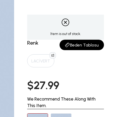
Item is out of stock.
Renk
Beden Tablosu
LACİVERT
$27.99
We Recommend These Along With
This Item.