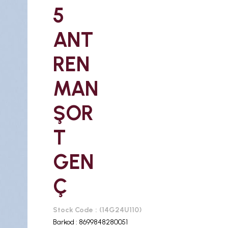
5
ANT
REN
MAN
ŞOR
T
GEN
Ç
Stock Code
(14G24U110)
Barkod
:
8699848280051