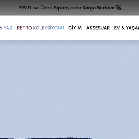
999TL ve Üzeri Siparişlerde Kargo Bedava 🚀
6 YAZ
RETRO KOLEKSİYONU
GİYİM
AKSESUAR
EV & YAŞ