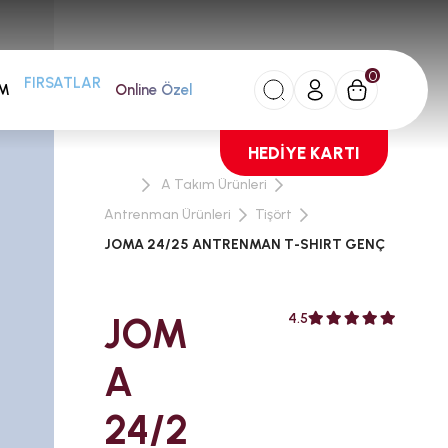
0
AM
FIRSATLAR
Online Özel
HEDİYE KARTI
A Takım Ürünleri
Antrenman Ürünleri
Tişört
JOMA 24/25 ANTRENMAN T-SHIRT GENÇ
JOM
4.5
A
24/2