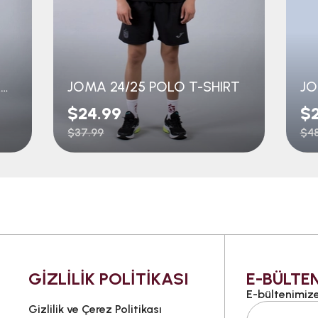
JOMA 24/25 BİSİKLET YAKA T-SHIRT
JOMA 24/25 POLO T-SHIRT
JO
$24.99
$2
$37.99
$48
GİZLİLİK POLİTİKASI
E-BÜLTEN
E-bültenimize 
Gizlilik ve Çerez Politikası