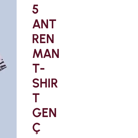
5
ANT
REN
MAN
T-
SHIR
T
GEN
Ç