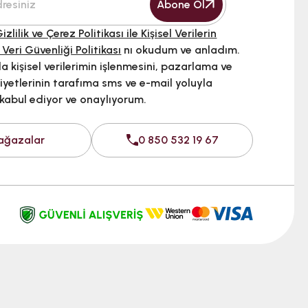
Abone Ol
izlilik ve Çerez Politikası ile Kişisel Verilerin
 Veri Güvenliği Politikası
nı okudum ve anladım.
 kişisel verilerimin işlenmesini, pazarlama ve
iyetlerinin tarafıma sms ve e-mail yoluyla
 kabul ediyor ve onaylıyorum.
ağazalar
0 850 532 19 67