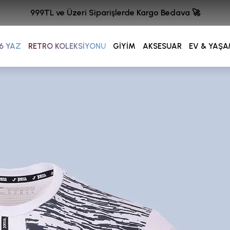
999TL ve Üzeri Siparişlerde Kargo Bedava 🚀
6 YAZ
RETRO KOLEKSİYONU
GİYİM
AKSESUAR
EV & YAŞ