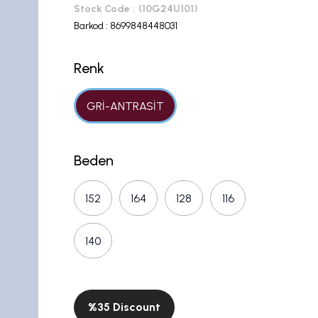
Stock Code
(10G24U101)
Barkod
:
8699848448031
Renk
GRİ-ANTRASİT
Beden
152
164
128
116
140
%
35
Discount