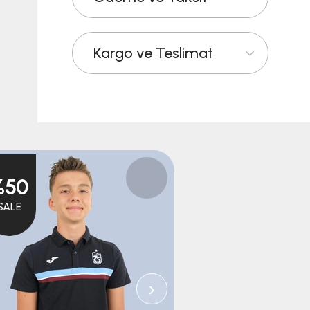
Kargo ve Teslimat
%50
%50
SALE
SALE
›