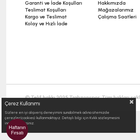
Garanti ve İade Koşulları
Hakkımızda
Teslimat Koşulları
Mağazalarımız
Kargo ve Teslimat
Çalışma Saatleri
Kolay ve Hızlı İade
© Telif hakkı 2025 Trabzonspor. Tüm hakları saklı
Çerez Kullanımı
Sizlere en iyi alışveriş deneyimini sunabilmek adına sitemizde
çerezler(cookies) kullanmaktayız. Detaylı bilgi için Kvkk sözleşmesini
inceleyebilirsiniz.
Haftanın
Fırsatı