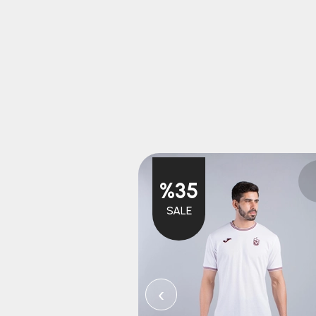
%35
SALE
‹