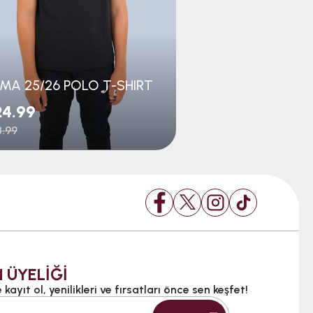
MA 25/26 POLO T-SHIRT
4.99
$19.99
.99
$38.99
 ÜYELİĞİ
kayıt ol, yenilikleri ve fırsatları önce sen keşfet!