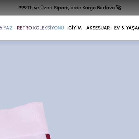
999TL ve Üzeri Siparişlerde Kargo Bedava 🚀
6 YAZ
RETRO KOLEKSİYONU
GİYİM
AKSESUAR
EV & YAŞ