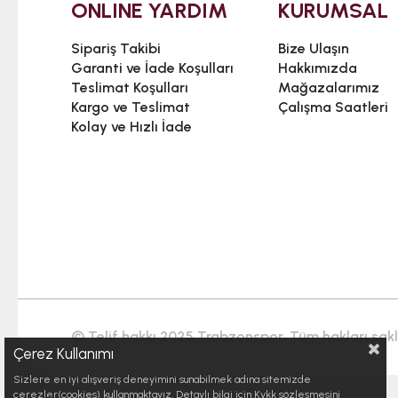
ONLINE YARDIM
KURUMSAL
Sipariş Takibi
Bize Ulaşın
Garanti ve İade Koşulları
Hakkımızda
Teslimat Koşulları
Mağazalarımız
Kargo ve Teslimat
Çalışma Saatleri
Kolay ve Hızlı İade
© Telif hakkı 2025 Trabzonspor. Tüm hakları saklı
Çerez Kullanımı
Sizlere en iyi alışveriş deneyimini sunabilmek adına sitemizde
çerezler(cookies) kullanmaktayız. Detaylı bilgi için Kvkk sözleşmesini