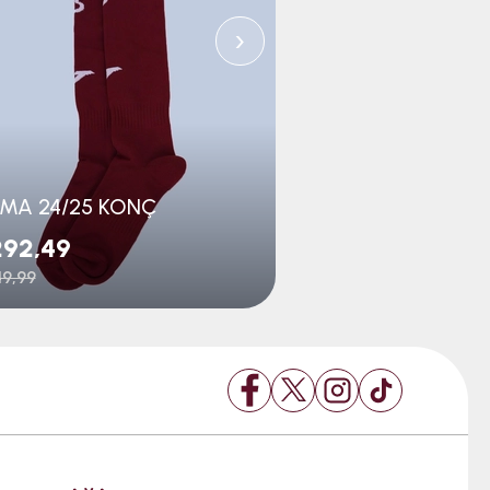
›
MA 24/25 KONÇ
JOMA 24/25 KO
292,49
₺292,49
9,99
₺449,99