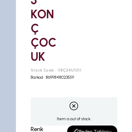
5
KON
Ç
ÇOC
UK
Stock Code
(18Ç24U101)
Barkod
:
8699848023559
Item is out of stock.
Renk
Beden Tablosu