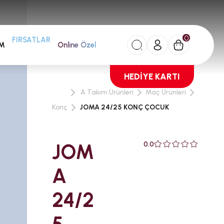
0
AM
FIRSATLAR
Online Özel
HEDİYE KARTI
A Takım Ürünleri
Maç Ürünleri
Konç
JOMA 24/25 KONÇ ÇOCUK
JOM
0.0
A
24/2