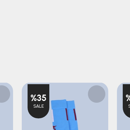
%35
SALE