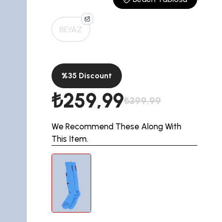
BEYAZ
%
35
Discount
₺259,99
₺399,99
We Recommend These Along With
This Item.