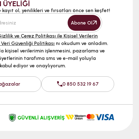
 ÜYELİĞİ
kayıt ol, yenilikleri ve fırsatları önce sen keşfet!
Abone Ol
izlilik ve Çerez Politikası ile Kişisel Verilerin
 Veri Güvenliği Politikası
nı okudum ve anladım.
 kişisel verilerimin işlenmesini, pazarlama ve
iyetlerinin tarafıma sms ve e-mail yoluyla
 kabul ediyor ve onaylıyorum.
ağazalar
0 850 532 19 67