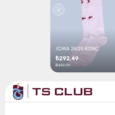
‹
JOMA 24/25 KONÇ
₺292,49
₺449,99