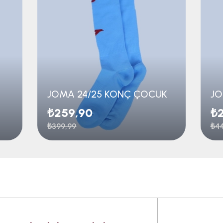
JOMA 24/25 KONÇ ÇOCUK
JO
₺259,90
₺
₺399,99
₺44