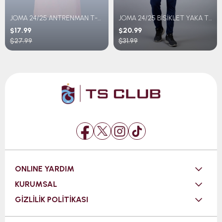
JOMA 24/25 ANTRENMAN T-SHIRT GENÇ
JOMA 24/25 BİSİKLET YAKA T-SHIRT
$17.99
$20.99
$27.99
$31.99
ONLINE YARDIM
KURUMSAL
GİZLİLİK POLİTİKASI