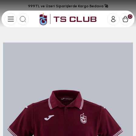
999TL ve Üzeri Siparişlerde Kargo Bedava 🚀
0