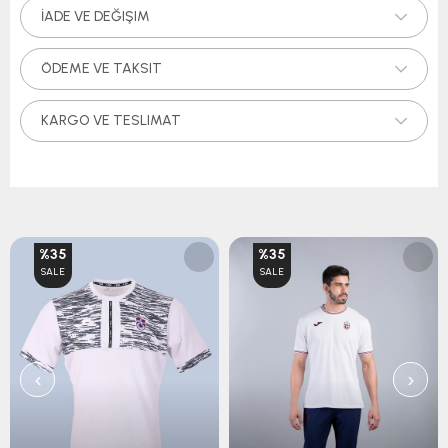
İADE VE DEĞIŞIM
ÖDEME VE TAKSIT
KARGO VE TESLIMAT
%35
%35
SALE
SALE
‹
›