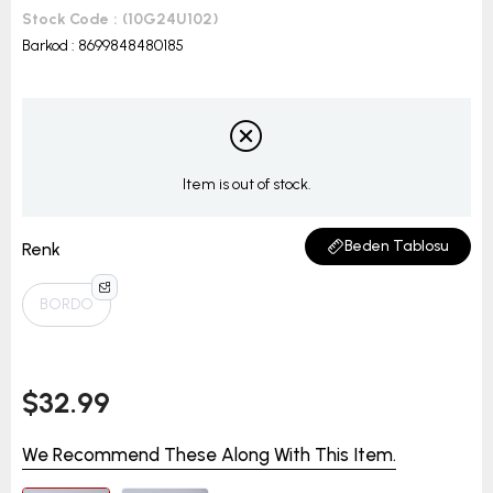
Stock Code
(10G24U102)
Barkod
:
8699848480185
Item is out of stock.
Beden Tablosu
Renk
BORDO
$32.99
We Recommend These Along With This Item.