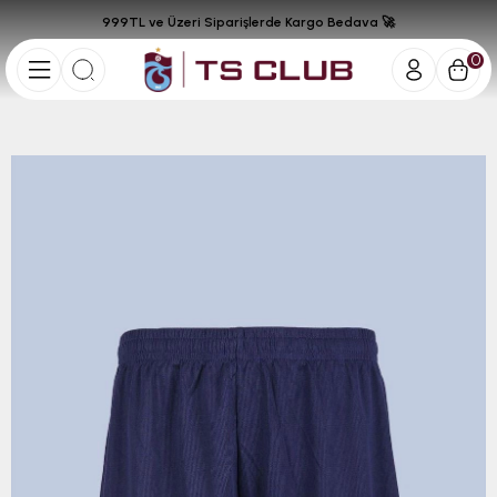
999TL ve Üzeri Siparişlerde Kargo Bedava 🚀
0