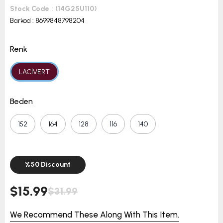
Stock Code
(14G25U110)
Barkod
:
8699848798204
Renk
LACİVERT
Beden
152
164
128
116
140
%
50
Discount
$15.99
$31.99
We Recommend These Along With This Item.