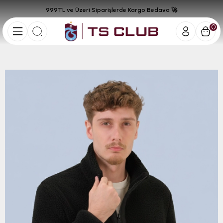
999TL ve Üzeri Siparişlerde Kargo Bedava 🚀
0