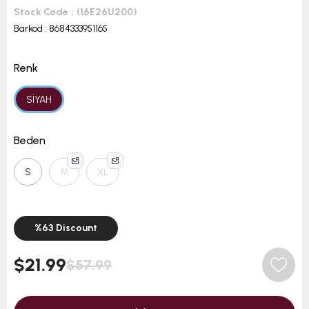
Stock Code
(16E26U200)
Barkod
:
8684333951165
Renk
SİYAH
Beden
S
M
XL
%
63
Discount
$21.99
$57.99