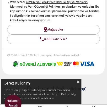
Web Sitesi
Gizlilik ve Çerez Politikası ile Kişisel Verilerin
İşlenmesi ve Veri Güvenliği Politikası
nı okudum ve anladım. Bu
kapsamda kişisel verilerimin işlenmesini, pazarlama ve tanıtım
faaliyetlerinin tarafıma sms ve e-mail yoluyla yapılmasını
kabul ediyor ve onaylıyorum.
Mağazalar
0 850 532 19 67
© Telif hakkı 2025 Trabzonspor. Tüm hakları saklıdır.
Çerez Kullanımı
Sizlere en iyi alışveriş deneyimini sunabilmek adına
sitemizde çerezler(cookies) kullanmaktayız. Detaylı bilgi
için Kvkk sözleşmesini inceleyebilirsiniz.
Haftanın
Fırsatı