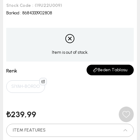
Stock Code
(19U22U009)
Barkod
:
8684333902808
Item is out of stock.
Beden Tablosu
Renk
SİYAH-BORDO
₺239,99
ITEM FEATURES