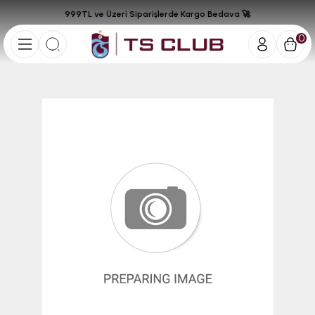
999TL ve Üzeri Siparişlerde Kargo Bedava 🚀
0