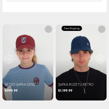
Free Shipping
‹
›
RETRO ŞAPKA GENÇ
ŞAPKA ROZETLİ RETRO
₺999,99
₺1.199,99