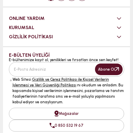
ONLINE YARDIM
KURUMSAL
GİZLİLİK POLİTİKASI
E-BÜLTEN ÜYELİĞİ
E-bültenimize kayıt ol, yenilikleri ve fırsatları önce sen keşfet!
Abone Ol
Web Sitesi
Gizlilik ve Çerez Politikası ile Kişisel Verilerin
İşlenmesi ve Veri Güvenliği Politikası
nı okudum ve anladım. Bu
kapsamda kişisel verilerimin işlenmesini, pazarlama ve tanıtım
faaliyetlerinin tarafıma sms ve e-mail yoluyla yapılmasını
kabul ediyor ve onaylıyorum.
Mağazalar
0 850 532 19 67