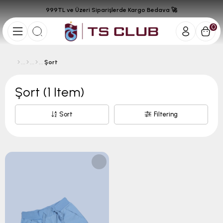
999TL ve Üzeri Siparişlerde Kargo Bedava 🚀
0
Şort
Şort
(1 Item)
Sort
Filtering