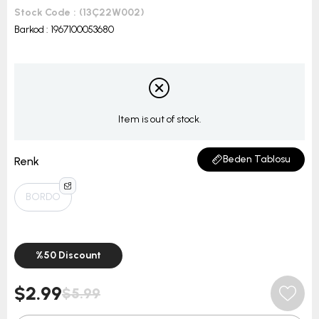
Stock Code
(13Ç22W002)
Barkod
:
1967100053680
Item is out of stock.
Beden Tablosu
Renk
BORDO
%
50
Discount
$2.99
$5.99