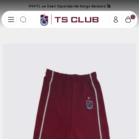
999TL ve Üzeri Siparişlerde Kargo Bedava 🚀
0