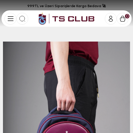
999TL ve Üzeri Siparişlerde Kargo Bedava 🚀
0