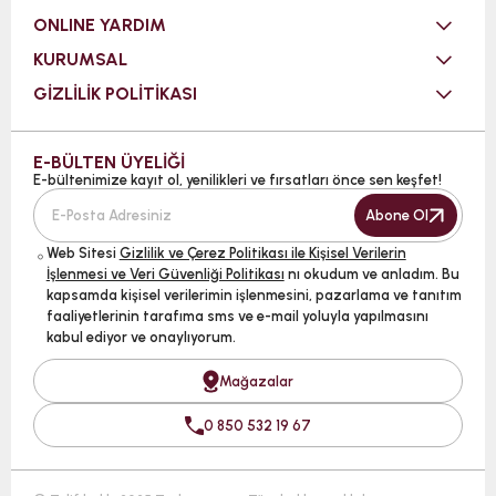
ONLINE YARDIM
KURUMSAL
GİZLİLİK POLİTİKASI
E-BÜLTEN ÜYELİĞİ
E-bültenimize kayıt ol, yenilikleri ve fırsatları önce sen keşfet!
Abone Ol
Web Sitesi
Gizlilik ve Çerez Politikası ile Kişisel Verilerin
İşlenmesi ve Veri Güvenliği Politikası
nı okudum ve anladım. Bu
kapsamda kişisel verilerimin işlenmesini, pazarlama ve tanıtım
faaliyetlerinin tarafıma sms ve e-mail yoluyla yapılmasını
kabul ediyor ve onaylıyorum.
Mağazalar
0 850 532 19 67