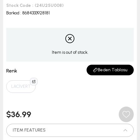
Stock Code
(24U25U008)
Barkod
:
8684333928181
Item is out of stock.
Beden Tablosu
Renk
LACİVERT
$36.99
ITEM FEATURES