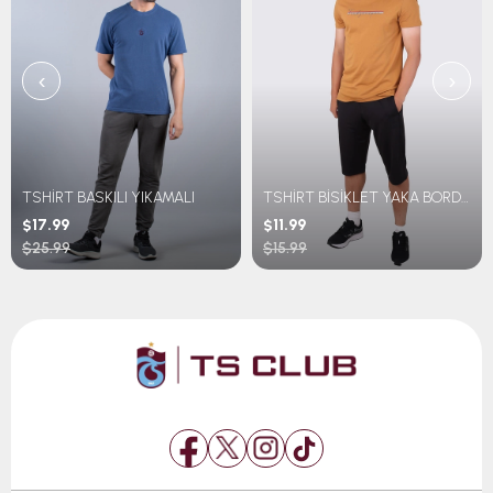
‹
›
TSHİRT BASKILI YIKAMALI
TSHİRT BİSİKLET YAKA BORDO MAVİ ŞERİTLİ TRABZONSPOR BASKILI
$17.99
$11.99
$25.99
$15.99