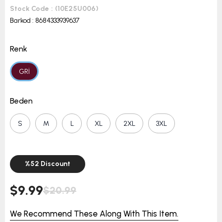
Stock Code
(10E25U006)
Barkod
:
8684333939637
Renk
GRİ
Beden
S
M
L
XL
2XL
3XL
%
52
Discount
$9.99
$20.99
We Recommend These Along With This Item.