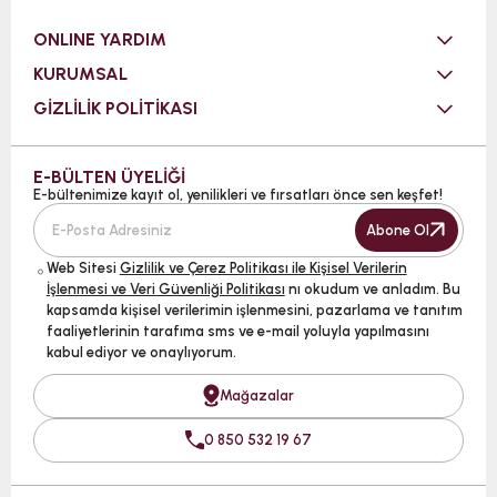
ONLINE YARDIM
KURUMSAL
GİZLİLİK POLİTİKASI
E-BÜLTEN ÜYELİĞİ
E-bültenimize kayıt ol, yenilikleri ve fırsatları önce sen keşfet!
Abone Ol
Web Sitesi
Gizlilik ve Çerez Politikası ile Kişisel Verilerin
İşlenmesi ve Veri Güvenliği Politikası
nı okudum ve anladım. Bu
kapsamda kişisel verilerimin işlenmesini, pazarlama ve tanıtım
faaliyetlerinin tarafıma sms ve e-mail yoluyla yapılmasını
kabul ediyor ve onaylıyorum.
Mağazalar
0 850 532 19 67