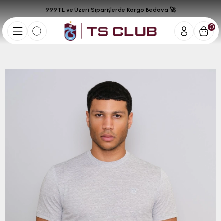
999TL ve Üzeri Siparişlerde Kargo Bedava 🚀
0