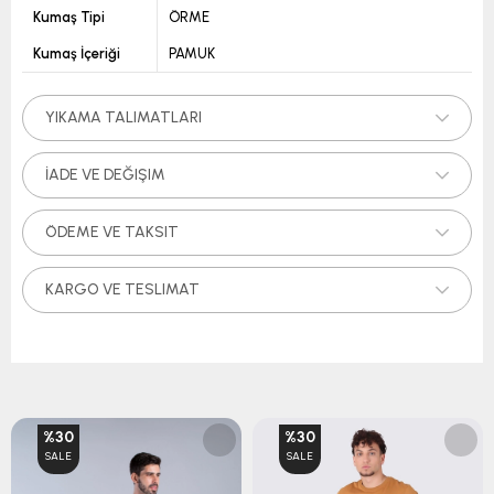
Kumaş Tipi
ÖRME
Kumaş İçeriği
PAMUK
YIKAMA TALIMATLARI
İADE VE DEĞIŞIM
ÖDEME VE TAKSIT
KARGO VE TESLIMAT
%30
%30
SALE
SALE