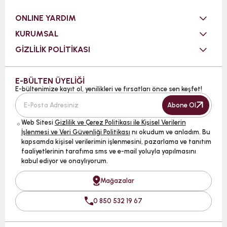
ONLINE YARDIM
KURUMSAL
GİZLİLİK POLİTİKASI
E-BÜLTEN ÜYELİĞİ
E-bültenimize kayıt ol, yenilikleri ve fırsatları önce sen keşfet!
Abone Ol
Web Sitesi
Gizlilik ve Çerez Politikası ile Kişisel Verilerin
İşlenmesi ve Veri Güvenliği Politikası
nı okudum ve anladım. Bu
kapsamda kişisel verilerimin işlenmesini, pazarlama ve tanıtım
faaliyetlerinin tarafıma sms ve e-mail yoluyla yapılmasını
kabul ediyor ve onaylıyorum.
Mağazalar
0 850 532 19 67