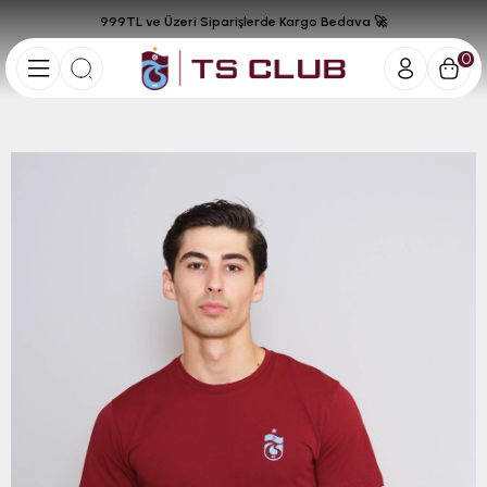
999TL ve Üzeri Siparişlerde Kargo Bedava 🚀
0