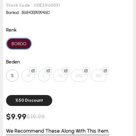
Stock Code
(10E25U003)
Barkod
:
8684333939460
Renk
BORDO
Beden
S
M
L
XL
2XL
3XL
%
50
Discount
$9.99
$19.99
We Recommend These Along With This Item.