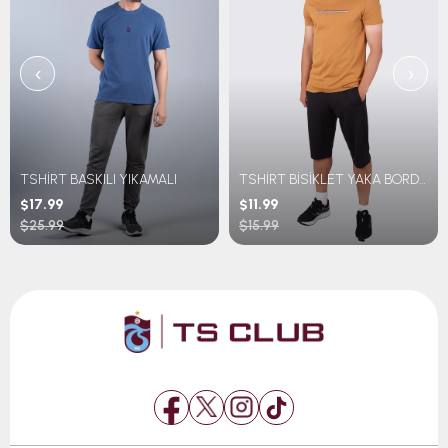
‹
›
TSHİRT BASKILI YIKAMALI
TSHİRT BİSİKLET YAKA BORDO MAVİ ŞERİTLİ TRABZONSPOR BASKILI
$17.99
$11.99
$25.99
$15.99