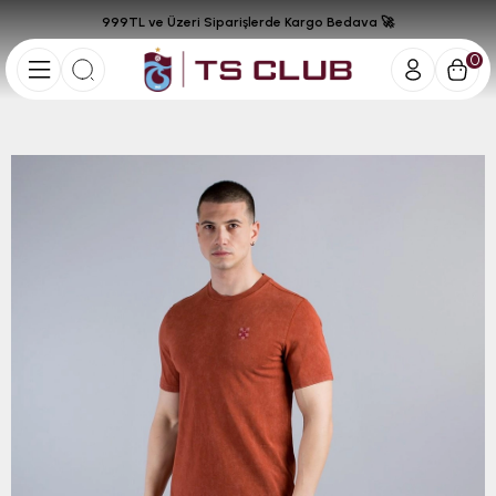
999TL ve Üzeri Siparişlerde Kargo Bedava 🚀
0