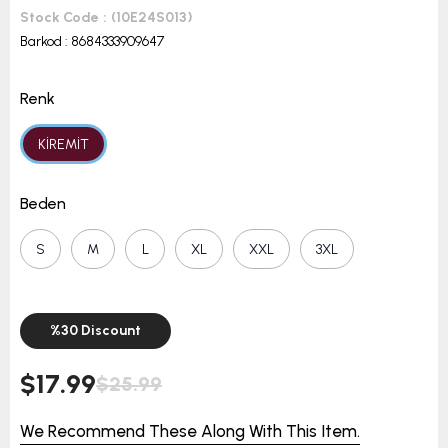
Stock Code
(10E24S013)
Barkod
:
8684333909647
Renk
KİREMİT
Beden
S
M
L
XL
XXL
3XL
%
30
Discount
$17.99
$25.99
We Recommend These Along With This Item.