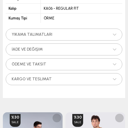
Kalıp
KA06 - REGULAR FIT
Kumaş Tipi
ÖRME
YIKAMA TALIMATLARI
İADE VE DEĞIŞIM
ÖDEME VE TAKSIT
KARGO VE TESLIMAT
%30
%30
SALE
SALE