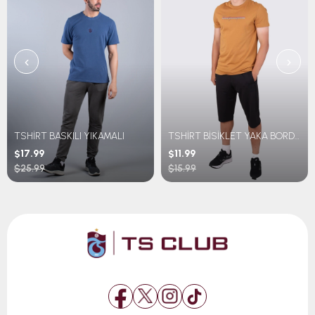
‹
›
TSHİRT BASKILI YIKAMALI
TSHİRT BİSİKLET YAKA BORDO MAVİ ŞERİTLİ TRABZONSPOR BASKILI
$17.99
$11.99
$25.99
$15.99