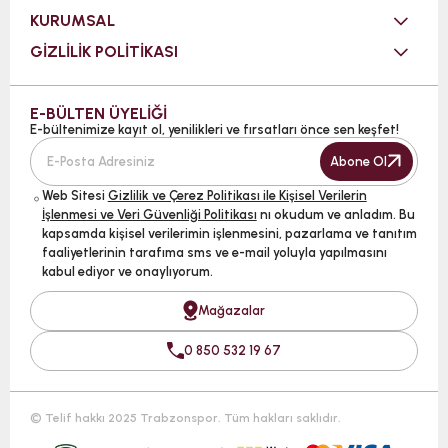
KURUMSAL
GİZLİLİK POLİTİKASI
E-BÜLTEN ÜYELİĞİ
E-bültenimize kayıt ol, yenilikleri ve fırsatları önce sen keşfet!
Abone Ol
Web Sitesi
Gizlilik ve Çerez Politikası ile Kişisel Verilerin
İşlenmesi ve Veri Güvenliği Politikası
nı okudum ve anladım. Bu
kapsamda kişisel verilerimin işlenmesini, pazarlama ve tanıtım
faaliyetlerinin tarafıma sms ve e-mail yoluyla yapılmasını
kabul ediyor ve onaylıyorum.
Mağazalar
0 850 532 19 67
© Telif hakkı 2025 Trabzonspor. Tüm hakları saklıdır.