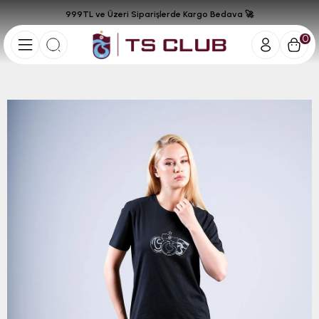
999TL ve Üzeri Siparişlerde Kargo Bedava 🚀
0