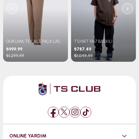
‹
›
DOKUMA TEK ALT PAÇA LASTİKLİ
TSHİRT 1967 BASKILI
₺999,99
₺787,49
₺1.299,99
₺1.049,99
ONLINE YARDIM