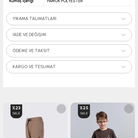
Kumaş İçeriği
PAMUK POLYESTER
YIKAMA TALIMATLARI
İADE VE DEĞIŞIM
ÖDEME VE TAKSIT
KARGO VE TESLIMAT
%23
%25
SALE
SALE