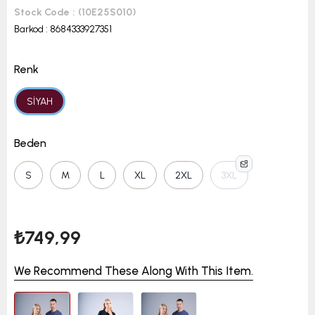
Stock Code
(10E25S010)
Barkod
:
8684333927351
Renk
SİYAH
Beden
S
M
L
XL
2XL
3XL
₺749,99
We Recommend These Along With This Item.