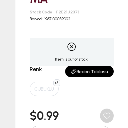
Stock Code
(12E21U237)
Barkod
:
1967100089092
Item is out of stock.
Renk
Beden Tablosu
ÇUBUKLU
$0.99