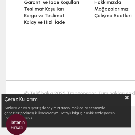
Garanti ve İade Koşulları
Hakkımızda
Teslimat Koşulları
Mağazalarımız
Kargo ve Teslimat
Çalışma Saatleri
Kolay ve Hızlı İade
© Telif hakkı 2025 Trabzonspor. Tüm hakları saklı
Çerez Kullanımı
Sizlere en iyi alışveriş deneyimini sunabilmek adına sitemizde
çerezler(cookies) kullanmaktayız. Detaylı bilgi için Kvkk sözleşmesini
inceleyebilirsiniz.
Haftanın
Fırsatı