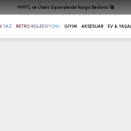
999TL ve Üzeri Siparişlerde Kargo Bedava 🚀
6 YAZ
RETRO KOLEKSİYONU
GİYİM
AKSESUAR
EV & YAŞ