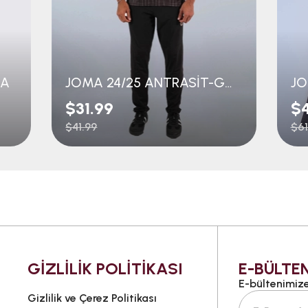
MA
JOMA 24/25 ANTRASİT-GOLD FORMA
$31.99
$
$41.99
$61
GİZLİLİK POLİTİKASI
E-BÜLTEN
E-bültenimize 
Gizlilik ve Çerez Politikası