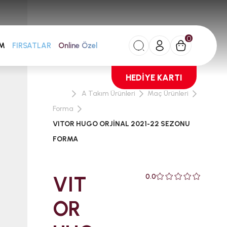
0
FIRSATLAR
AM
Online Özel
HEDİYE KARTI
A Takım Ürünleri
Maç Ürünleri
Forma
VITOR HUGO ORJİNAL 2021-22 SEZONU
FORMA
VIT
0.0
OR