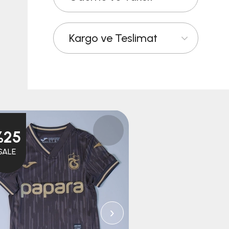
Kargo ve Teslimat
%25
%25
SALE
SALE
›