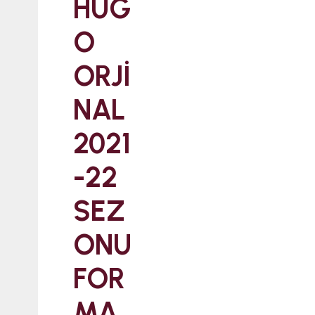
HUG
O
ORJİ
NAL
2021
-22
SEZ
ONU
FOR
MA