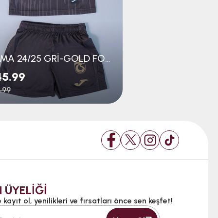
JOMA 24/25 GRİ-GOLD FORMA BEBE SET
45.99
$29.99
.99
$39.99
 ÜYELİĞİ
kayıt ol, yenilikleri ve fırsatları önce sen keşfet!