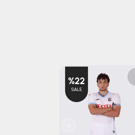
%22
SALE
‹