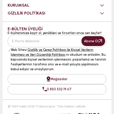
KURUMSAL
GİZLİLİK POLİTİKASI
E-BÜLTEN ÜYELİĞİ
E-bültenimize kayıt ol, yenilikleri ve fırsatları önce sen keşfet!
Abone Ol
Web Sitesi
Gizlilik ve Çerez Politikası ile Kişisel Verilerin
İşlenmesi ve Veri Güvenliği Politikası
nı okudum ve anladım. Bu
kapsamda kişisel verilerimin işlenmesini, pazarlama ve tanıtım
faaliyetlerinin tarafıma sms ve e-mail yoluyla yapılmasını
kabul ediyor ve onaylıyorum.
Mağazalar
0 850 532 19 67
© Telif hakkı 2025 Trabzonspor. Tüm hakları saklıdır.