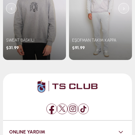
‹
›
SWEAT BASKILI
EŞOFMAN TAKIM KAPPA
$31.99
$91.99
ONLINE YARDIM