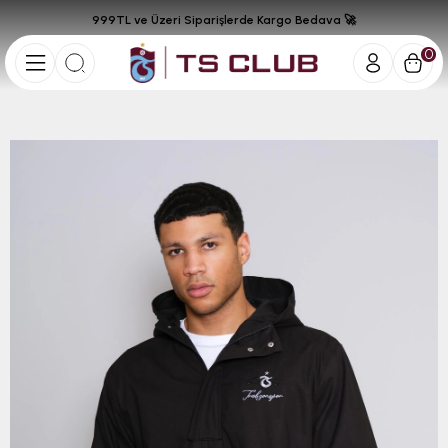
999TL ve Üzeri Siparişlerde Kargo Bedava 🚀
0