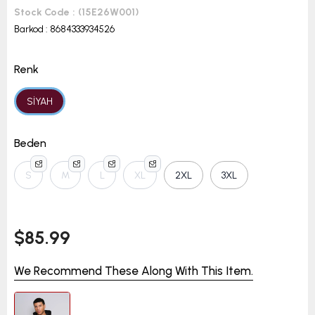
Stock Code
(15E26W001)
Barkod
:
8684333934526
Renk
SİYAH
Beden
S
M
L
XL
2XL
3XL
$85.99
We Recommend These Along With This Item.