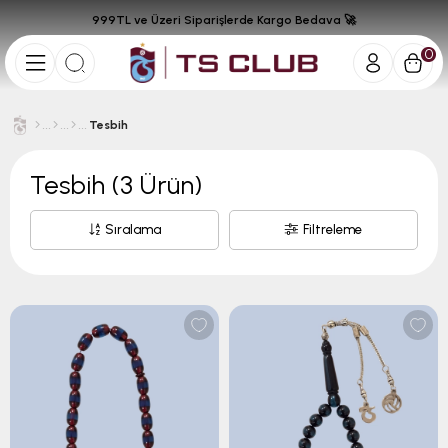
999TL ve Üzeri Siparişlerde Kargo Bedava 🚀
0
Tesbih
Tesbih
(3 Ürün)
Sıralama
Filtreleme