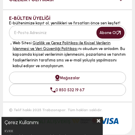
E-BÜLTEN ÜYELİĞİ
E-bültenimize kayıt ol, yenilikleri ve fırsatları önce sen keşfet!
Abone Ol
Web Sitesi
Gizlilik ve Çerez Politikası ile Kişisel Verilerin
İşlenmesi ve Veri Güvenliği Politikası
nı okudum ve anladım. Bu
kapsamda kişisel verilerimin işlenmesini, pazarlama ve tanıtım
faaliyetlerinin tarafıma sms ve e-mail yoluyla yapılmasını
kabul ediyor ve onaylıyorum.
Mağazalar
0 850 532 19 67
© Telif hakkı 2025 Trabzonspor. Tüm hakları saklıdır.
Çerez Kullanımı
KVKK