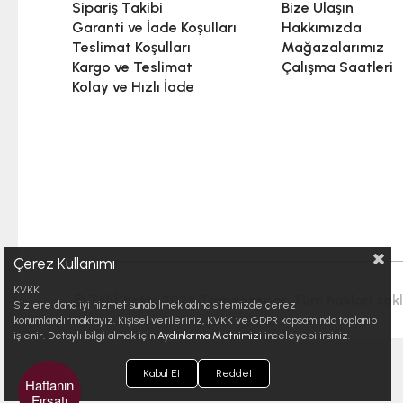
Sipariş Takibi
Bize Ulaşın
Garanti ve İade Koşulları
Hakkımızda
Teslimat Koşulları
Mağazalarımız
Kargo ve Teslimat
Çalışma Saatleri
Kolay ve Hızlı İade
Çerez Kullanımı
KVKK
© Telif hakkı 2025 Trabzonspor. Tüm hakları saklı
Sizlere daha iyi hizmet sunabilmek adına sitemizde çerez
konumlandırmaktayız. Kişisel verileriniz, KVKK ve GDPR kapsamında toplanıp
işlenir. Detaylı bilgi almak için
Aydınlatma Metnimizi
inceleyebilirsiniz.
Kabul Et
Reddet
Haftanın
Fırsatı