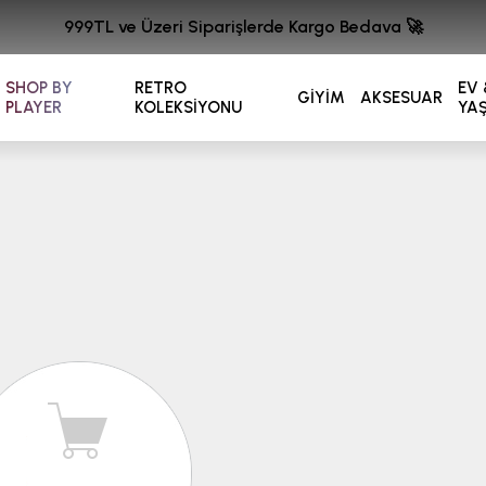
999TL ve Üzeri Siparişlerde Kargo Bedava 🚀
SHOP BY
RETRO
EV 
GİYİM
AKSESUAR
PLAYER
KOLEKSİYONU
YA