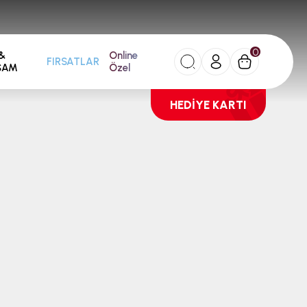
0
&
Online
FIRSATLAR
ŞAM
Özel
HEDİYE KARTI