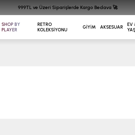
999TL ve Üzeri Siparişlerde Kargo Bedava 🚀
SHOP BY
RETRO
EV 
GİYİM
AKSESUAR
PLAYER
KOLEKSİYONU
YA