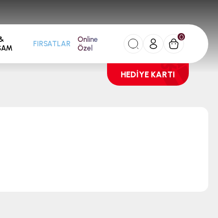
0
&
Online
FIRSATLAR
ŞAM
Özel
HEDİYE KARTI