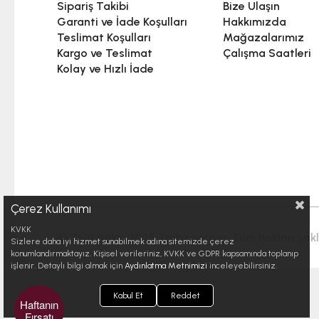
Sipariş Takibi
Bize Ulaşın
Garanti ve İade Koşulları
Hakkımızda
Teslimat Koşulları
Mağazalarımız
Kargo ve Teslimat
Çalışma Saatleri
Kolay ve Hızlı İade
Çerez Kullanımı
KVKK
© Telif hakkı 2025 Trabzonspor. Tüm hakları saklı
Sizlere daha iyi hizmet sunabilmek adına sitemizde çerez
konumlandırmaktayız. Kişisel verileriniz, KVKK ve GDPR kapsamında toplanıp
işlenir. Detaylı bilgi almak için
Aydınlatma Metnimizi
inceleyebilirsiniz.
Kabul Et
Reddet
Haftanın
Fırsatı