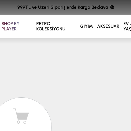
999TL ve Üzeri Siparişlerde Kargo Bedava 🚀
SHOP BY
RETRO
EV 
GİYİM
AKSESUAR
PLAYER
KOLEKSİYONU
YA