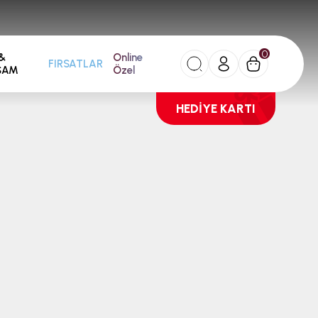
0
&
Online
FIRSATLAR
ŞAM
Özel
HEDİYE KARTI