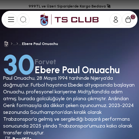
999TL ve Üzeri Siparişlerde Kargo Bedava 🚀
0
Ebere Paul Onuachu
30
Forvet
Ebere Paul Onuachu
Paul Onuachu, 28 Mayıs 1994 tarihinde Nijerya’da
doğmuştur. Futbol hayatına Ebedei altyapısında başlayan
Onuachu, profesyonel kariyerine Midtjylland’da adım
atmış; burada golcülüğüyle ön plana çıkmıştır. Ardından
Genk formasıyla da dikkat çeken oyuncumuz, 2023-2024
sezonunda Southampton’dan kiralık olarak
Trabzonspor’a gelmiş ve sergilediği başarılı performans
sonucunda 2025 yılında Trabzonspor’umuza kalıcı olarak
transfer olmuştur.