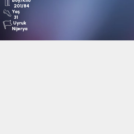
Boy/Kilo
201/84
Yaş
31
Uyruk
Nijerya