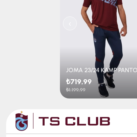
‹
₺719,99
₺1.199,99