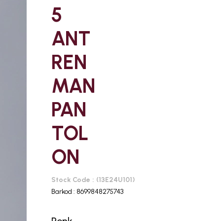
5
ANT
REN
MAN
PAN
TOL
ON
Stock Code
(13E24U101)
Barkod
:
8699848275743