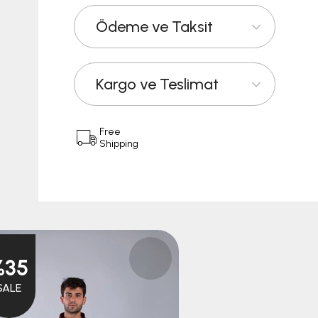
Ödeme ve Taksit
Kargo ve Teslimat
Free
Shipping
%35
%50
SALE
SALE