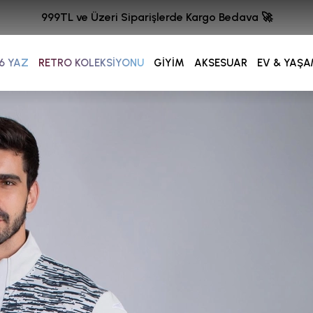
999TL ve Üzeri Siparişlerde Kargo Bedava 🚀
6 YAZ
RETRO KOLEKSİYONU
GİYİM
AKSESUAR
EV & YAŞ