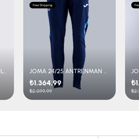
Free Shipping
Fre
JOMA 23/24 KAMP PANTOLON
JOMA 24/25 ANTRENMAN PANTOLON GENÇ
₺1.364,99
₺1
₺2.099,99
₺2.