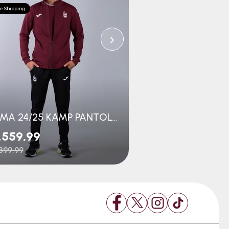
e Shipping
Free Shipping
›
JOMA 24/25 KAMP PANTOLON
.559,99
₺1.649,99
399,99
₺3.299,99