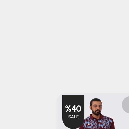
%40
SALE