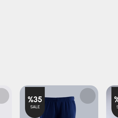
%35
SALE