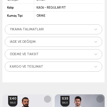
Kalıp
KA06 - REGULAR FIT
Kumaş Tipi
ÖRME
YIKAMA TALIMATLARI
İADE VE DEĞIŞIM
ÖDEME VE TAKSIT
KARGO VE TESLIMAT
%40
%35
SALE
SALE