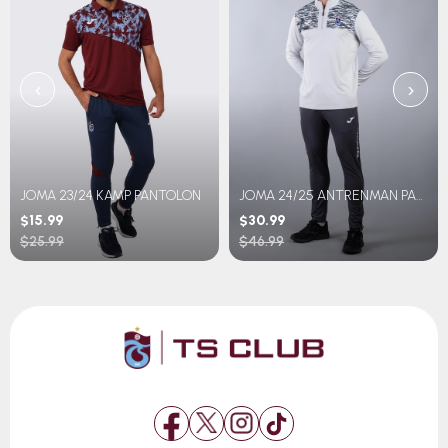
‹
›
JOMA 23/24 KAMP PANTOLON
JOMA 24/25 ANTRENMAN PANTOLON
$15.99
$30.99
$25.99
$46.99