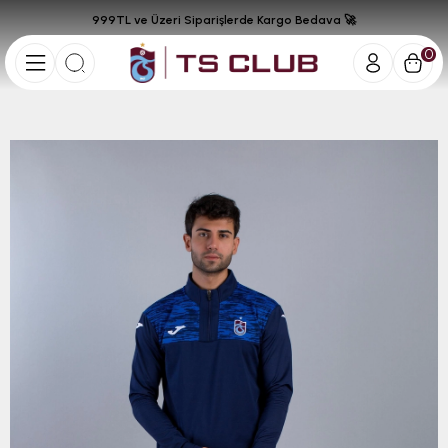
999TL ve Üzeri Siparişlerde Kargo Bedava 🚀
0