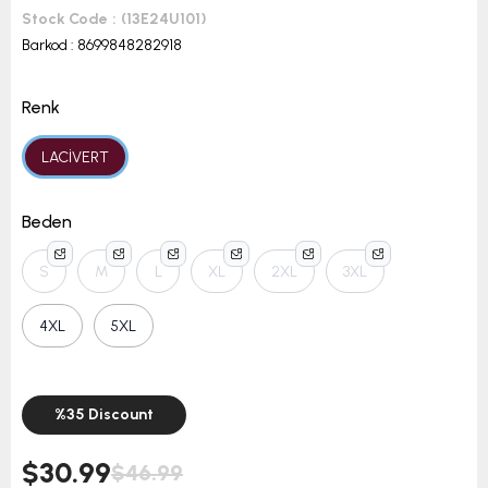
Stock Code
(13E24U101)
Barkod
:
8699848282918
Renk
LACİVERT
Beden
S
M
L
XL
2XL
3XL
4XL
5XL
%
35
Discount
$30.99
$46.99